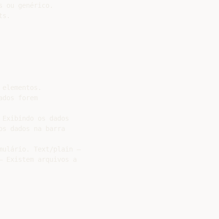
 ou genérico.

s.

elementos.

dos forem

Exibindo os dados

s dados na barra

ulário. Text/plain –

 Existem arquivos a
