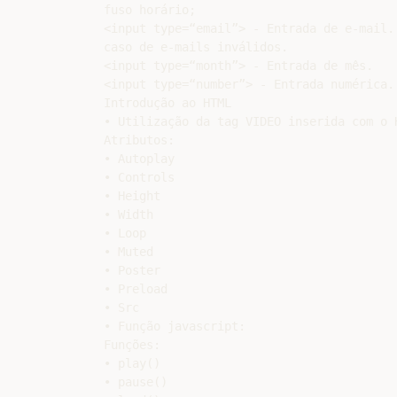
fuso horário;

<input type=“email”> - Entrada de e-mail. 
caso de e-mails inválidos.

<input type=“month”> - Entrada de mês.

<input type=“number”> - Entrada numérica.

Introdução ao HTML

• Utilização da tag VIDEO inserida com o H
Atributos:

• Autoplay

• Controls

• Height

• Width

• Loop

• Muted

• Poster

• Preload

• Src

• Função javascript:

Funções:

• play()

• pause()
