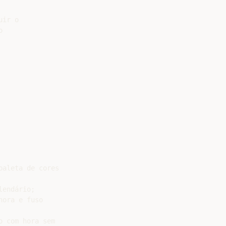
ir o



aleta de cores

endário;

ora e fuso

 com hora sem
