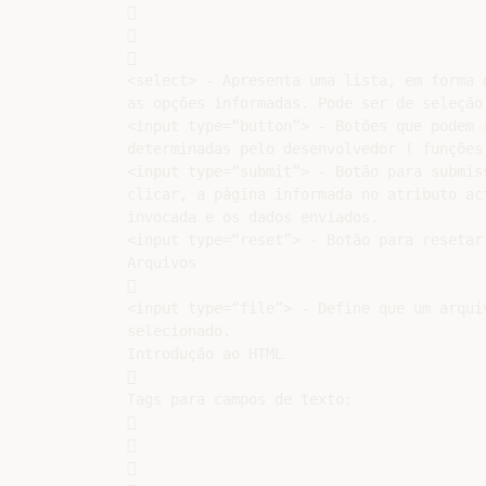






<select> - Apresenta uma lista, em forma d
as opções informadas. Pode ser de seleção 
<input type=“button”> - Botões que podem r
determinadas pelo desenvolvedor ( funções 
<input type=“submit”> - Botão para submiss
clicar, a página informada no atributo act
invocada e os dados enviados.

<input type=“reset”> - Botão para resetar 
Arquivos



<input type=“file”> - Define que um arquiv
selecionado.

Introdução ao HTML



Tags para campos de texto:






