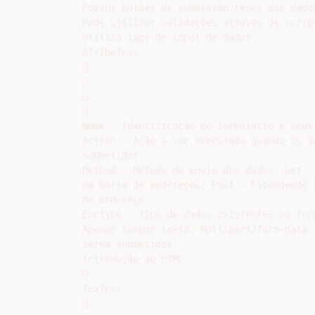
Possui botões de submissão/reset dos dados
Pode utilizar validações através de script
Utiliza tags de input de dados

Atributos:









Name – Identificação do formulário e seus 
Action – Ação a ser executada quando os da
submetidos.

Method – Método de envio dos dados. Get – 
na barra de endereços; Post – Escondendo o
de endereço.

Enctype – Tipo de dados existentes no form
Apenas campos texto. Multipart/form-data –
serem submetidos.

Introdução ao HTML



Textos:


