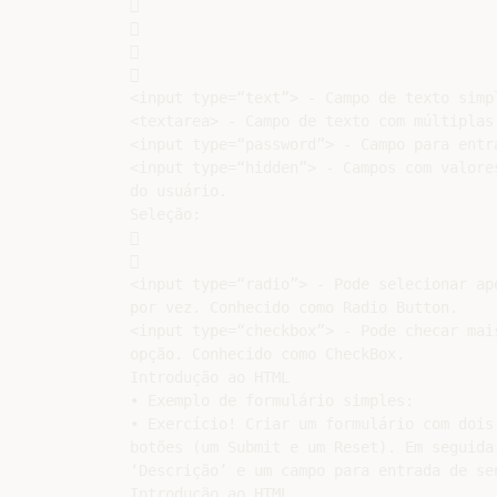








<input type=“text”> - Campo de texto simpl
<textarea> - Campo de texto com múltiplas 
<input type=“password”> - Campo para entra
<input type=“hidden”> - Campos com valores
do usuário.

Seleção:





<input type=“radio”> - Pode selecionar ape
por vez. Conhecido como Radio Button.

<input type=“checkbox”> - Pode checar mais
opção. Conhecido como CheckBox.

Introdução ao HTML

• Exemplo de formulário simples:

• Exercício! Criar um formulário com dois
botões (um Submit e um Reset). Em seguida
‘Descrição’ e um campo para entrada de sen
Introdução ao HTML
