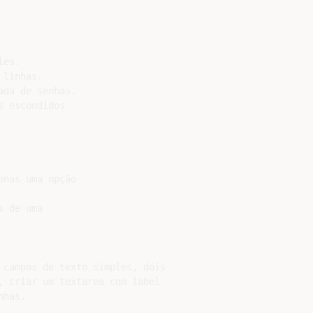
es.

linhas.

da de senhas.

 escondidos

nas uma opção

 de uma

 campos de texto simples, dois

, criar um textarea com label

has.
