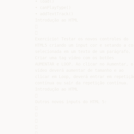
• load()

• canPlayType()

• addTextTrack()

Introdução ao HTML





Exercício! Testar os novos controles do

HTML5 criando um input cor e setando a cor
selecionada em um texto de um parágrafo.

Criar uma tag vídeo com os botões

AUMENTAR e LOOP. Ao clicar no Aumentar, o

vídeo deverá aumentar de tamanho e ao

clicar em Loop, deverá entrar em repetição
contínua ou sair da repetição contínua.

Introdução ao HTML



Outros novos inputs do HTML 5:










