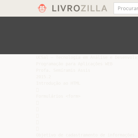
UCSal – Tecnologia em Análise e Desenvolvi
Programação para Aplicações WEB

Profa. Semíramis Assis

2015.2

Introdução ao HTML



Formulários <form>











Objetivo de cadastramento de informações.
