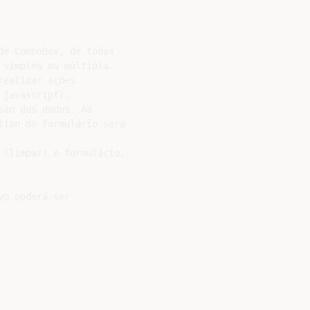
e ComboBox, de todas

simples ou múltipla.

ealizar ações

javascript).

ão dos dados. Ao

ion do formulário será

(limpar) o formulário.

o poderá ser
