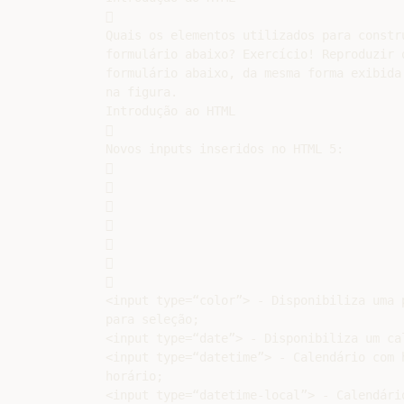


Quais os elementos utilizados para constru
formulário abaixo? Exercício! Reproduzir o
formulário abaixo, da mesma forma exibida

na figura.

Introdução ao HTML



Novos inputs inseridos no HTML 5:















<input type=“color”> - Disponibiliza uma p
para seleção;

<input type=“date”> - Disponibiliza um cal
<input type=“datetime”> - Calendário com h
horário;

<input type=“datetime-local”> - Calendário