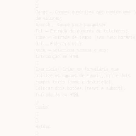


Range – Campos numéricos que contém uma fa
de valores;

Search – Campo para pesquisa;

Tel – Entrada de números de telefones;

Time – Entrada de tempo (sem fuso horário)
Url – Endereço url;

Week – Seleciona semana e ano;

Introdução ao HTML



Exercício! Criar um formulário que

utilize os campos de e-mail, url e dois

campos texto (nome e descrição).

Colocar dois botões (reset e submit).

Introdução ao HTML



Combo





Botões


