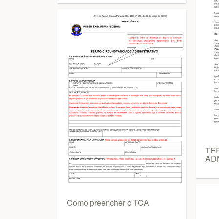
TE
AD
Como preencher o TCA