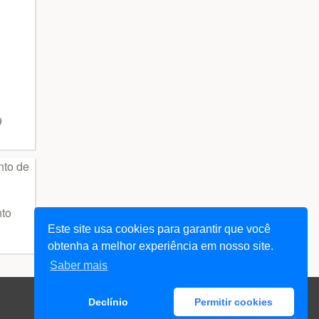
9
nto
Este site usa cookies para garantir que você
obtenha a melhor experiência em nosso site.
Saber mais
Declínio
Permitir cookies
DMCA / GDPR
Abuso