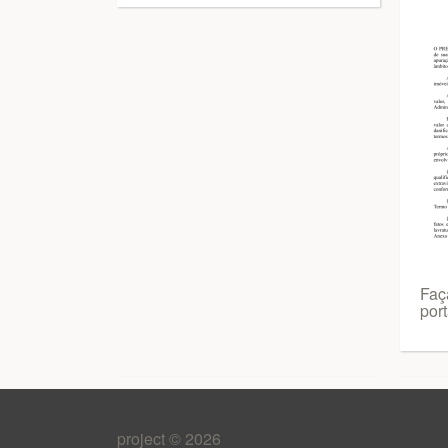
Faç
por
project © 2026