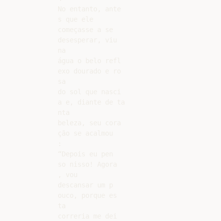
No entanto, ante

s que ele

começasse a se

desesperar, viu

na

água o belo refl

exo dourado e ro

sa

do sol que nasci

a e, diante de ta

nta

beleza, seu cora

ção se acalmou

:

“Depois eu pen

so nisso! Agora

, vou

descansar um p

ouco, porque es

ta

correria me dei
