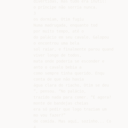
divertidas, mas tudo era inútil:

o príncipe não sorria nunca.

3

os dormiam, Otim fugiu

Numa madrugada, enquanto tod

por muito tempo, até o

do palácio em seu cavalo. Galopou

o encontrou uma bela

sol raiar, e finalmente parou quand

viver longe de todos,

mata onde poderia se esconder e

anto o cavalo bebia a

como sempre tinha querido. Enqu

conta de que não havia

água clara do riacho, Otim se deu

”, pensou. “No palácio,

trazido nada para comer. “E agora?

monte de bandejas cheias

era só pedir que logo traziam um

mo vou fazer?”

de comida. Mas aqui, sozinho... Co

4
