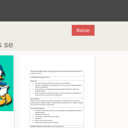
Baixar
s se