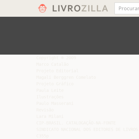
Copyright ® 2009

Marco Catalão

Projeto Editorial

Magali Berggren Comelato

Projeto Gráfico

Paula Leite

Ilustrações

Paulo Masserani

Revisão

Lara Milani

CIP-BRASIL. CATALOGAÇÃO-NA-FONTE

SINDICATO NACIONAL DOS EDITORES DE LIVROS,
C355p
