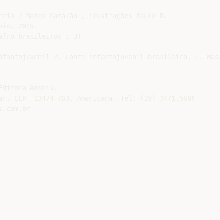
rria / Marco Catalão ; ilustrações Paulo R.

is, 2015.

fro-brasileiros ; 3)

nfantojuvenil 2. Conto infantojuvenil brasileira. I. Mass
ditora Adonis.

ar. CEP: 13474-763, Americana. Tel: (19) 3471.5608

.com.br
