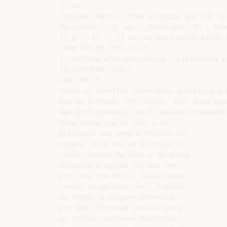
2. ed.

Catalão, Marco, 1974O príncipe que não so
Masserani. - 2. ed. - Americana, SP : Adon
12 p. : il. ; 23 cm.(Os mais belos mitos a
ISBN 978-85-7913-273-5

1. Cultura afro-brasileira - Literatura i
15-22859CDD: 028.5

CDU: 087.5

Todos os direitos reservados à Gráfica e E
Rua do Acetato, 189, Distr. Ind. Abdo Naj
www.graficaadonis.com.br www.editoraadonis
Quem pensa que os reis e os

príncipes são sempre felizes se

engana. Otim era um príncipe e

vivia cercado de luxo e de gente

disposta a agradá-lo, mas nem

por isso era feliz. Vivia pelos

cantos do palácio real, fugindo

de todos, e ninguém entendia

por quê. Tentavam levá-lo para

as festas, contavam histórias
