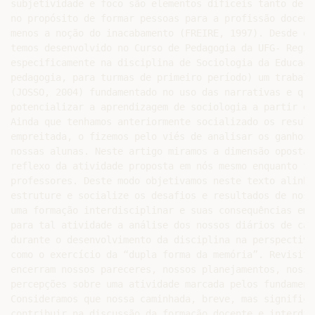
subjetividade e foco são elementos difíceis tanto de g
no propósito de formar pessoas para a profissão docent
menos a noção do inacabamento (FREIRE, 1997). Desde o 
temos desenvolvido no Curso de Pedagogia da UFG- Regio
especificamente na disciplina de Sociologia da Educaçã
pedagogia, para turmas de primeiro período) um trabalh
(JOSSO, 2004) fundamentado no uso das narrativas e q u
potencializar a aprendizagem de sociologia a partir da
Ainda que tenhamos anteriormente socializado os result
empreitada, o fizemos pelo viés de analisar os ganhos 
nossas alunas. Neste artigo miramos a dimensão oposta 
reflexo da atividade proposta em nós mesmo enquanto fo
professores. Deste modo objetivamos neste texto alinha
estruture e socialize os desafios e resultados de noss
uma formação interdisciplinar e suas consequências em 
para tal atividade a análise dos nossos diários de cam
durante o desenvolvimento da disciplina na perspectiva
como o exercício da “dupla forma da memória”. Revisita
encerram nossos pareceres, nossos planejamentos, nossa
percepções sobre uma atividade marcada pelos fundament
Consideramos que nossa caminhada, breve, mas significa
contribuir na discussão da formação docente e interdis