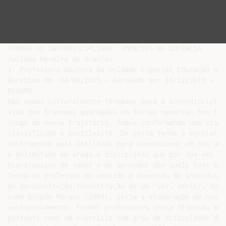
TORNAR-SE INTERDISCIPLINAR: IMPACTOS NA DOCÊNCIA

Juliana Pereira de Araújo1

1- Professora Doutora da Unidade Especial Educação na 
Recebido em: 08/09/2015 – Aprovado em: 14/11/2015 – Pu
RESUMO

Não somos culturalmente formados para a interdisciplin
vida que trazemos guardadas em nossas memórias nos fac
longo de nossa trajetória, fomos conformando uma visão
classificada e positivista. De certa forma a escolariz
instrumento mais utilizado para condicionar em nós um 
e delimitado em áreas e disciplinas que por sua vez cr
hierárquicos de saber e de aprender dos quais hoje bus
Torna-se professor no sentido e dimensão da interdisci
de desconstrução-reconstrução de um “ser, sentir, apre
como propõe Moraes (2003), seria a elaboração de nossa
sentipensamento. Formar professores nessa dimensão mos
portanto como um exercício com grau de dificuldade dob