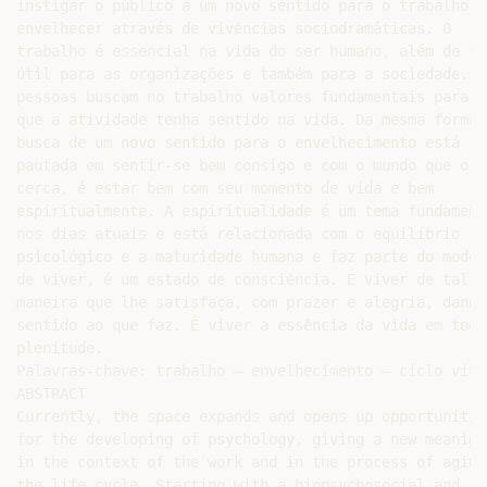
instigar o público a um novo sentido para o trabalho e 
envelhecer através de vivências sociodramáticas. O

trabalho é essencial na vida do ser humano, além de ser
útil para as organizações e também para a sociedade. As
pessoas buscam no trabalho valores fundamentais para

que a atividade tenha sentido na vida. Da mesma forma, 
busca de um novo sentido para o envelhecimento está

pautada em sentir-se bem consigo e com o mundo que o

cerca, é estar bem com seu momento de vida e bem

espiritualmente. A espiritualidade é um tema fundamenta
nos dias atuais e está relacionada com o equilíbrio

psicológico e a maturidade humana e faz parte do modo

de viver, é um estado de consciência. É viver de tal

maneira que lhe satisfaça, com prazer e alegria, dando

sentido ao que faz. É viver a essência da vida em toda 
plenitude.

Palavras-chave: trabalho – envelhecimento – ciclo vital
ABSTRACT

Currently, the space expands and opens up opportunities
for the developing of psychology, giving a new meaning

in the context of the work and in the process of aging 
the life cycle. Starting with a biopsychosocial and
