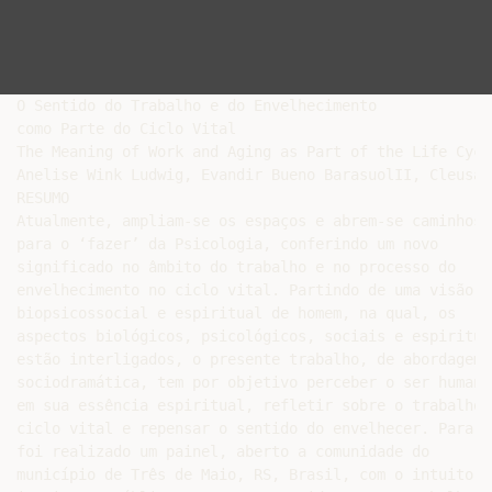
O Sentido do Trabalho e do Envelhecimento

como Parte do Ciclo Vital

The Meaning of Work and Aging as Part of the Life Cycle
Anelise Wink Ludwig, Evandir Bueno BarasuolII, Cleusa 
RESUMO

Atualmente, ampliam-se os espaços e abrem-se caminhos

para o ‘fazer’ da Psicologia, conferindo um novo

significado no âmbito do trabalho e no processo do

envelhecimento no ciclo vital. Partindo de uma visão

biopsicossocial e espiritual de homem, na qual, os

aspectos biológicos, psicológicos, sociais e espirituai
estão interligados, o presente trabalho, de abordagem

sociodramática, tem por objetivo perceber o ser humano

em sua essência espiritual, refletir sobre o trabalho n
ciclo vital e repensar o sentido do envelhecer. Para ta
foi realizado um painel, aberto a comunidade do

município de Três de Maio, RS, Brasil, com o intuito de