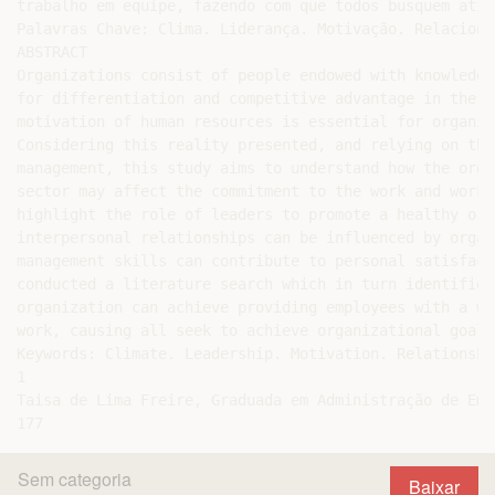
trabalho em equipe, fazendo com que todos busquem atin
Palavras Chave: Clima. Liderança. Motivação. Relacionam
ABSTRACT

Organizations consist of people endowed with knowledge
for differentiation and competitive advantage in the b
motivation of human resources is essential for organiz
Considering this reality presented, and relying on the
management, this study aims to understand how the orga
sector may affect the commitment to the work and worke
highlight the role of leaders to promote a healthy org
interpersonal relationships can be influenced by organ
management skills can contribute to personal satisfact
conducted a literature search which in turn identified
organization can achieve providing employees with a wo
work, causing all seek to achieve organizational goals.
Keywords: Climate. Leadership. Motivation. Relationship
1

Taisa de Lima Freire, Graduada em Administração de Emp
Sem categoria
Baixar