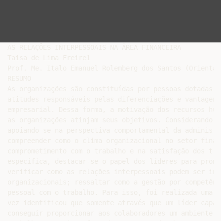
AS RELAÇÕES INTERPESSOAIS NA ÁREA FINANCEIRA

Taisa de Lima Freire1

Prof. Me. Italo Emanuel Rolemberg dos Santos (Orientado
RESUMO

As organizações são constituídas por pessoas dotadas d
atitudes responsáveis pelas diferenciações e vantagens
empresarial. Dessa forma, a motivação dos recursos hum
as organizações atinjam seus objetivos. Considerando e
apoiando-se na perspectiva comportamental da administr
compreender como o clima organizacional no setor finan
comprometimento com o trabalho e na satisfação dos tra
específica, destacar-se o papel dos líderes para promo
verificar como as relações interpessoais podem ser inf
organizacionais; ressaltar como a gestão por competênc
pessoal com o trabalho. Para isso, foi realizada uma p
vez identificou que somente através que um líder capac
conseguir proporcionar aos colaboradores um ambiente d