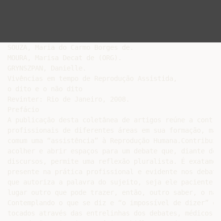
SOUZA, Maria do Carmo Borges de.

MOURA, Marisa Decat de (ORG).

GRYNSZPAN, Danielle.

Vivências em tempo de Reprodução Assistida,

o dito e o não dito

Revinter: Rio de Janeiro, 2008.

Prefácio

A publicação desta coletânea de artigos reúne a contri
profissionais de diferentes áreas em sua formação, mas
comum uma “assistência” à Reprodução Humana.Contribuiç
acolher e abrir espaços para um debate que, diante do 
discursos, permite uma reflexão pluralista. É exatamen
presente na prática profissional e evidente nos debate
que autoriza a palavra do sujeito, seja ele paciente o
lugar outro que pode trazer, então, outro saber, o não-
Contemplando o que se diz e “o impossível de dizer” qu
tocados através das entrelinhas dos debates, médicos e