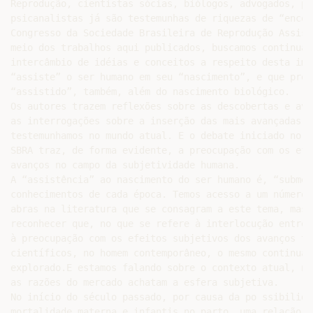
Reprodução, cientistas sócias, biólogos, advogados, ps
psicanalistas já são testemunhas de riquezas de “encon
Congresso da Sociedade Brasileira de Reprodução Assist
meio dos trabalhos aqui publicados, buscamos continuar 
intercâmbio de idéias e conceitos a respeito desta imp
“assiste” o ser humano em seu “nascimento”, e que pret
“assistido”, também, além do nascimento biológico.

Os autores trazem reflexões sobre as descobertas e ava
as interrogações sobre a inserção das mais avançadas t
testemunhamos no mundo atual. E o debate iniciado no X
SBRA traz, de forma evidente, a preocupação com os efe
avanços no campo da subjetividade humana.

A “assistência” ao nascimento do ser humano é, “submet
conhecimentos de cada época. Temos acesso a um número 
abras na literatura que se consagram a este tema, mas 
reconhecer que, no que se refere à interlocução entre 
à preocupação com os efeitos subjetivos dos avanços te
científicos, no homem contemporâneo, o mesmo continua p
explorado.E estamos falando sobre o contexto atual, no
as razões do mercado achatam a esfera subjetiva.

No início do século passado, por causa da po ssibilida
mortalidade materna e infantis no parto, uma relação e