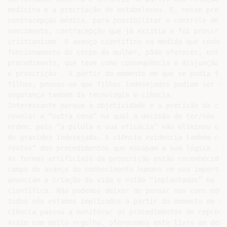
medicina e a procriação de estabeleceu. E, nesse proce
contracepção médica, para possibilitar o controle de e
nascimento, contracepção que já existia e foi proscrit
cristianismo. O avanço cientifico na medida que conhec
funcionamento do corpo da mulher, pôde oferecer, então,
procedimento, que teve como conseqüência á disjunção e
e proscrição . A partir do momento em que se podia faz
filhos, pensou-se que filhos indesejados podiam ser ev
segurança também da tecnologia e ciência.

Interessante porque a objetividade e a precisão da ciê
revelar a “outra cena” na qual a decisão de ter/não te
ordem, pois “a pílula e sua eficácia” não eliminou o n
de gravidez indesejada. A ciência evidencia também com
restos” dos procedimentos que escapam a sua lógica .

As formas artificiais da proscrição estão reconhecidam
campo do avanço do conhecimento humano em sua importân
anunciam a criação da vida e estão “implantadas” na ra
cientifica. Não podemos deixar de pensar nas cons eqüê
todos nós estamos implicados a partir do momento em qu
ciência passou a monitorar os procedimentos de reprodu
Assim com muito orgulho, oferecemos este livro ao deba