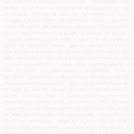
que guiarão a prática profissional. Entretanto, cada i
possui determinado processo para aprendizagem, o que ca
ao docente utilizar de diversas ferramentas de ensino p
atingir o maior número de discentes. Assim, com restrit
tempo de aula e de tendência artística, objetivou‑se co
este trabalho permitir a aluna, a criação de música par
a mesma conseguisse entender e memorizar os termos dos

ossos do esqueleto humano, uma vez que este é o process
que atinge a primazia do aprendizado. Material e Result
Após embasamento teórico e prático sobre generalidades 
sistema esquelético, a aluna criou espontaneamente uma 
para facilitar sua compreensão e assimilação. Finda a 
da letra, obedecendo à terminologia anatômica em vigor,
elaborou-se a coreografia, para que a mesma fosse apre
através de convite oficial da instituição de ensino, a
alunos do curso. Todos os alunos estiveram presentes n
apresentação coreografada, receberam a letra da música
cantaram, o que proporcionou uma solidificação do apren
de modo descontraído e irrepreensível. Conclusão: Cabe 
professor selecionar, respeitar e valorizar os diferen
realizados pelos alunos, para que estes possam ser est
conduzidos à busca do conhecimento. Palavras-chave: Ens