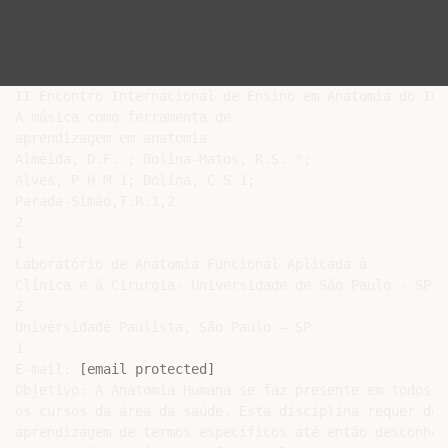
II Encontro Internacional de Ensino em Anatomia do ICB
A música como ferramenta de

aprendizagem em anatomia

Almeida, D.F. ; Bolina-Matos, R.S. *;

Alves, P.H.M.1; Bolina, C.S.1;

Parada-Simão,T.R.1,2

2

1

Laboratório de Anatomia Funcional Aplicada à

Clínica e à Cirurgia- Universidade de São Paulo - SP;

2

Universidade Paulista, São Paulo – SP

1

E-mail: 
[email protected]
Objetivo: A Anatomia Humana se faz presente em todos

os cursos da área da saúde. Esta disciplina requer do a
aprendizagem de termos específicos até então desconheci