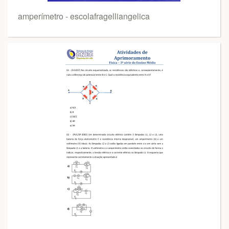
amperímetro - escolafragelliangelica