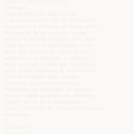
indica a tensão entre seus

terminais.

O galvanômetro de bobina móvel

é um exemplo deste tipo de voltímetro.

Para aferir a diferença de tensão entre

dois pontos de um circuito, convém

colocar o voltímetro em paralelo com a

seção do circuito compreendida entre

estes dois pontos. Por isso, para as

medições serem precisas, é esperado

que o voltímetro tenha uma resistência

muito grande comparada às do circuito.

Voltímetros podem medir tensões

contínuas ou tensões alternadas,

dependendo das qualidades do aparelho.

Pode-se também programar um voltímetro

através do uso de um potenciômetro

linear. Este tipo de voltímetro é chamado

de passivo.



Voltímetro

Amperímetro
