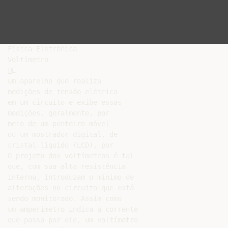
Física Eletrônica

Voltímetro

É

um aparelho que realiza

medições de tensão elétrica

em um circuito e exibe essas

medições, geralmente, por

meio de um ponteiro móvel

ou um mostrador digital, de

cristal líquido (LCD), por

O projeto dos voltímetros é tal

que, com sua alta resistência

interna, introduzam o mínimo de

alterações no circuito que está

sendo monitorado. Assim como

um amperímetro indica a corrente

que passa por ele, um voltímetro
