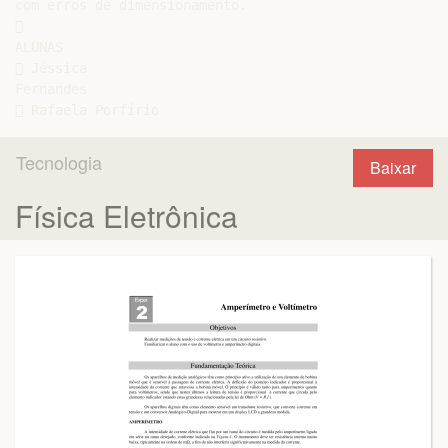
com erros de dimensionamento.



ALUNAS

 Jéssica

Fernandes

Tecnologia
Baixar
Física Eletrônica