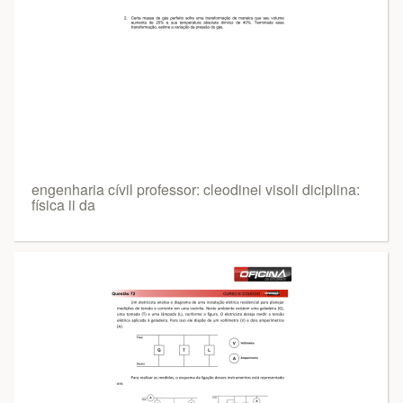
engenharia cívil professor: cleodinei visoli diciplina:
física ii da