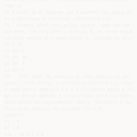
Pede-se

a) o valor de R, supondo que a corrente que passa pela
b) a diferença de potencial VAB entre A e B.

08 - (Fuvest-2004) Seis pilhas iguais, cada uma com di
aparelho, com resistência elétrica R, na forma esquema
corrente medida pelo amperímetro A, colocado na posiçã
a) V/ R

b) 2V/ R

c) 2V/ 3R

d) 3V/ R

e) 6V/ R

09 - (UFPE-2002) No circuito ao lado observa-se que, qu
chave C está aberta, o voltímetro indica 4,5 V. Ligand
o amperímetro indica 4,0 A e o voltímetro passa a indi
partir destas medidas e considerando que o voltímetro e
amperímetro são equipamentos ideais, determine a resist
interna da bateria, em miliohms (10-3 Ω).

Gabarito

01 - B

02 - A

03b - 40 V e 5 A
