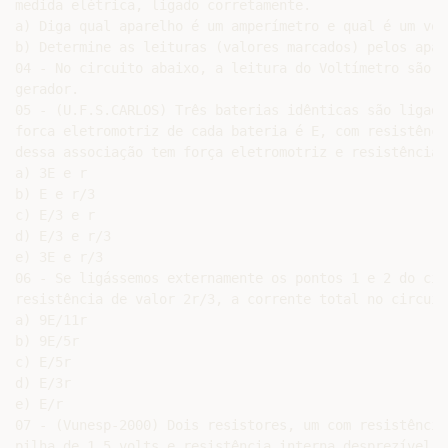
medida elétrica, ligado corretamente.

a) Diga qual aparelho é um amperímetro e qual é um vol
b) Determine as leituras (valores marcados) pelos apare
04 - No circuito abaixo, a leitura do Voltímetro são 8
gerador.

05 - (U.F.S.CARLOS) Três baterias idênticas são ligada
forca eletromotriz de cada bateria é E, com resistênci
dessa associação tem força eletromotriz e resistência 
a) 3E e r

b) E e r/3

c) E/3 e r

d) E/3 e r/3

e) 3E e r/3

06 - Se ligássemos externamente os pontos 1 e 2 do cir
resistência de valor 2r/3, a corrente total no circuit
a) 9E/11r

b) 9E/5r

c) E/5r

d) E/3r

e) E/r

07 - (Vunesp-2000) Dois resistores, um com resistência
pilha de 1,5 volts e resistência interna desprezível s