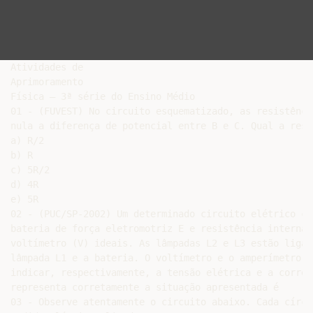
Atividades de

Aprimoramento

Física – 3ª série do Ensino Médio

01 - (FUVEST) No circuito esquematizado, as resistênci
nula a diferença de potencial entre B e C. Qual a resi
a) R/2

b) R

c) 5R/2

d) 4R

e) 5R

02 - (PUC/SP-2002) Um determinado circuito elétrico co
bateria de força eletromotriz E e resistência interna 
voltímetro (V) ideais. As lâmpadas L2 e L3 estão ligad
lâmpada L1 e a bateria. O voltímetro e o amperímetro e
indicar, respectivamente, a tensão elétrica e a corren
representa corretamente a situação apresentada é

03 - Observe atentamente o circuito abaixo. Cada círcu