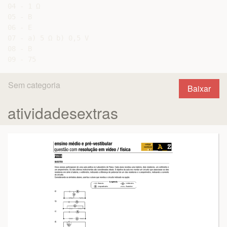
04 - 1 Ω

05 - B

06 - E

07 - a) 5 Ω b) 0,5 V

08 - B

Sem categoria
Baixar
atividadesextras