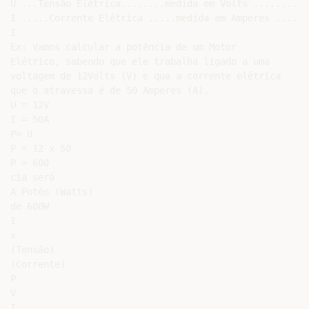
U ...Tensão Elétrica........medida em Volts ...........
I .....Corrente Elétrica .....medida em Amperes .......
I

Ex: Vamos calcular a potência de um Motor

Elétrico, sabendo que ele trabalha ligado a uma

voltagem de 12Volts (V) e qua a corrente elétrica

que o atravessa é de 50 Amperes (A).

U = 12V

I = 50A

P= U

P = 12 x 50

P = 600

cia será

A Potên (Watts)

de 600W

I

x

(Tensão)

(Corrente)

P

V

I
