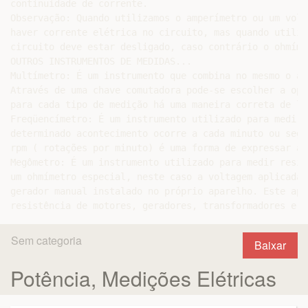
continuidade de corrente.

Observação: Quando utilizamos o amperímetro ou um volt
haver corrente elétrica no circuito, mas quando utiliz
circuito deve estar desligado, caso contrário o ohmíme
OUTROS INSTRUMENTOS DE MEDIDAS...

Multímetro: É um instrumento que combina no mesmo o am
Através de uma chave comutadora pode-se escolher a ope
para cada tipo de medição há uma maneira correta de li
Freqüencímetro: É um instrumento utilizado para medir 
determinado acontecimento ocorre a cada minuto ou segu
rpm ( rotações por minuto) é uma forma de expressar a 
Megômetro: É um instrumento utilizado para medir resis
um ohmímetro especial, neste caso a voltagem aplicada 
gerador manual instalado no próprio aparelho. Este apa
Sem categoria
Baixar
Potência, Medições Elétricas