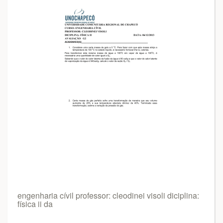
engenharia cívil professor: cleodinei visoli diciplina:
física ii da