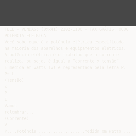
TELE - VENDAS: (0xx41) 2102-1100 - FAX GRÁTIS: 0800 - 
POTÊNCIA ELÉTRICA

Você sabe oque é a potência elétrica especificada

na maioria dos aparelhos e equipamentos elétricos.

A potência elétrica é o trabalho que a corrente

realiza, ou seja, é igual a “corrente x tensão”.

É medida em Watts (W) e representada pela letra P.

P= U

(Tensão)

x

P

I

Vamos

relembrar...

(Corrente)

V

P....Potência ...................medida em Watts .....