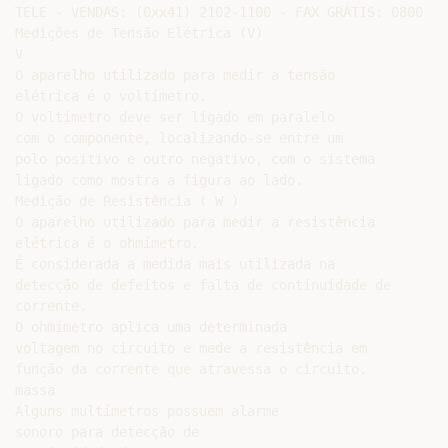
TELE - VENDAS: (0xx41) 2102-1100 - FAX GRÁTIS: 0800 - 
Medições de Tensão Elétrica (V)

V

O aparelho utilizado para medir a tensão

elétrica é o voltímetro.

O voltímetro deve ser ligado em paralelo

com o componente, localizando-se entre um

polo positivo e outro negativo, com o sistema

ligado como mostra a figura ao lado.

Medição de Resistência ( W )

O aparelho utilizado para medir a resistência

elétrica é o ohmímetro.

É considerada a medida mais utilizada na

detecção de defeitos e falta de continuidade de

corrente.

O ohmímetro aplica uma determinada

voltagem no circuito e mede a resistência em

função da corrente que atravessa o circuito.

massa

Alguns multímetros possuem alarme

sonoro para detecção de
