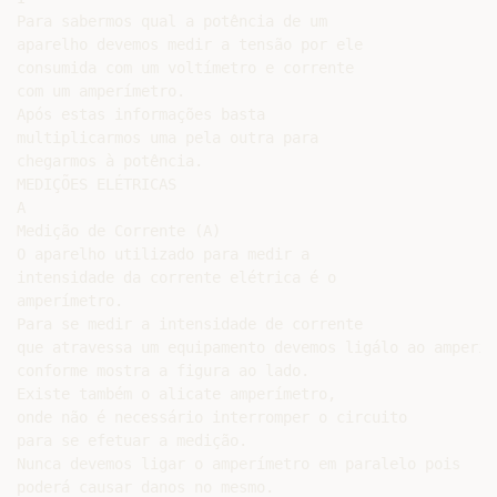
Para sabermos qual a potência de um

aparelho devemos medir a tensão por ele

consumida com um voltímetro e corrente

com um amperímetro.

Após estas informações basta

multiplicarmos uma pela outra para

chegarmos à potência.

MEDIÇÕES ELÉTRICAS

A

Medição de Corrente (A)

O aparelho utilizado para medir a

intensidade da corrente elétrica é o

amperímetro.

Para se medir a intensidade de corrente

que atravessa um equipamento devemos ligálo ao amperím
conforme mostra a figura ao lado.

Existe também o alicate amperímetro,

onde não é necessário interromper o circuito

para se efetuar a medição.

Nunca devemos ligar o amperímetro em paralelo pois

poderá causar danos no mesmo.
