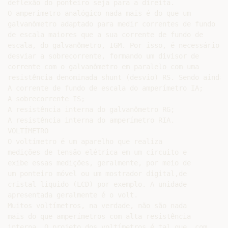
deflexão do ponteiro seja para a direita.

O amperímetro analógico nada mais é do que um

galvanômetro adaptado para medir correntes de fundo

de escala maiores que a sua corrente de fundo de

escala, do galvanômetro, IGM. Por isso, é necessário

desviar a sobrecorrente, formando um divisor de

corrente com o galvanômetro em paralelo com uma

resistência denominada shunt (desvio) RS. Sendo ainda:

A corrente de fundo de escala do amperímetro IA;

A sobrecorrente IS;

A resistência interna do galvanômetro RG;

A resistência interna do amperímetro RIA.

VOLTÍMETRO

O voltímetro é um aparelho que realiza

medições de tensão elétrica em um circuito e

exibe essas medições, geralmente, por meio de

um ponteiro móvel ou um mostrador digital,de

cristal líquido (LCD) por exemplo. A unidade

apresentada geralmente é o volt.

Muitos voltímetros, na verdade, não são nada

mais do que amperímetros com alta resistência

interna. O projeto dos voltímetros é tal que, com
