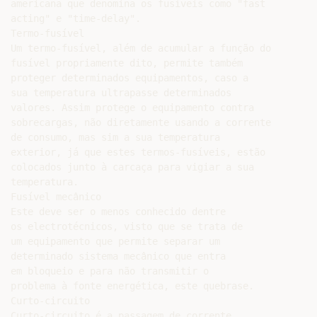
americana que denomina os fusíveis como "fast

acting" e "time-delay".

Termo-fusível

Um termo-fusível, além de acumular a função do

fusível propriamente dito, permite também

proteger determinados equipamentos, caso a

sua temperatura ultrapasse determinados

valores. Assim protege o equipamento contra

sobrecargas, não diretamente usando a corrente

de consumo, mas sim a sua temperatura

exterior, já que estes termos-fusíveis, estão

colocados junto à carcaça para vigiar a sua

temperatura.

Fusível mecânico

Este deve ser o menos conhecido dentre

os electrotécnicos, visto que se trata de

um equipamento que permite separar um

determinado sistema mecânico que entra

em bloqueio e para não transmitir o

problema à fonte energética, este quebrase.

Curto-circuito

Curto-circuito é a passagem de corrente
