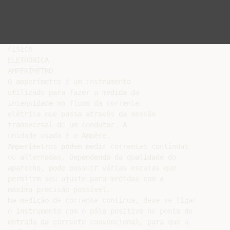
FÍSICA

ELETRÔNICA

AMPERÍMETRO

O amperímetro é um instrumento

utilizado para fazer a medida da

intensidade no fluxo da corrente

elétrica que passa através da sessão

transversal de um condutor. A

unidade usada é o Ampère.

Amperímetros podem medir correntes contínuas

ou alternadas. Dependendo da qualidade do

aparelho, pode possuir várias escalas que

permitem seu ajuste para medidas com a

máxima precisão possível.

Na medição de corrente contínua, deve-se ligar

o instrumento com o pólo positivo no ponto de

entrada da corrente convencional, para que a
