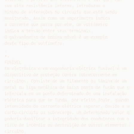
sua alta resistência interna, introduzam o

mínimo de alterações no circuito que está sendo

monitorado. Assim como um amperímetro indica

a corrente que passa por ele, um voltímetro

indica a tensão entre seus terminais.

O galvanômetro de bobina móvel é um exemplo

deste tipo de voltímetro.

.

•.

FUSÍVEL

Em eletrônica e em engenharia elétrica fusível é um

dispositivo de proteção contra sobrecorrente em

circuitos. Consiste de um filamento ou lâmina de um

metal ou liga metálica de baixo ponto de fusão que se

intercala em um ponto determinado de uma instalação

elétrica para que se funda, por efeito Joule, quando a

intensidade de corrente elétrica superar, devido a um

curto-circuito ou sobrecarga, um determinado valor que

poderia danificar a integridade dos condutores com o

risco de incêndio ou destruição de outros elementos do

circuito.
