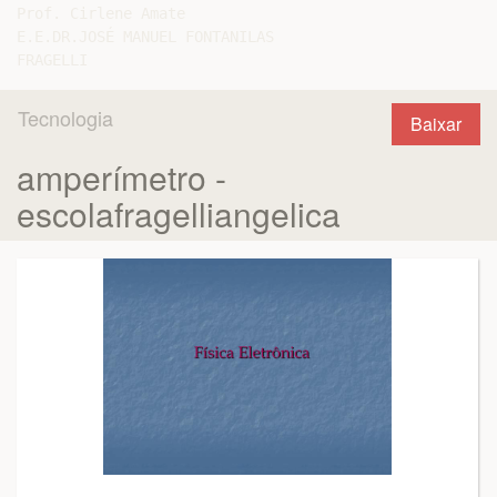
Prof. Cirlene Amate

E.E.DR.JOSÉ MANUEL FONTANILAS

Tecnologia
Baixar
amperímetro -
escolafragelliangelica