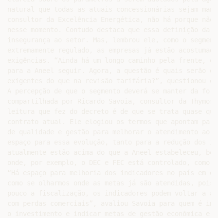
natural que todas as atuais concessionárias sejam mant
consultor da Excelência Energética, não há porque não 
nesse momento. Contudo destaca que essa definição da A
insegurança ao setor. Mas, lembrou ele, como o segment
extremamente regulado, as empresas já estão acostumada
exigências. “Ainda há um longo caminho pela frente, o 
para a Aneel seguir. Agora, a questão é quais serão os
exigentes do que na revisão tarifária?”, questionou ele
A percepção de que o segmento deverá se manter da form
compartilhada por Ricardo Savoia, consultor da Thymos 
leitura que fez do decreto é de que se trata quase que
contrato atual. Ele elogiou os termos que apontam para
de qualidade e gestão para melhorar o atendimento ao c
espaço para essa evolução, tanto para a redução dos in
atualmente estão acima do que a Aneel estabeleceu, bem
onde, por exemplo, o DEC e FEC está controlado, como e
“Há espaço para melhoria dos indicadores no país em di
como se olharmos onde as metas já são atendidas, pois 
pouco a fiscalização, os indicadores podem voltar a au
com perdas comerciais”, avaliou Savoia para quem é imp
o investimento e indicar metas de gestão econômica e f