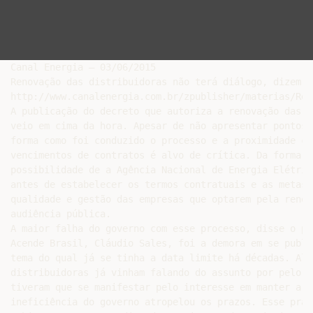
Canal Energia – 03/06/2015

Renovação das distribuidoras não terá diálogo, dizem ag
http://www.canalenergia.com.br/zpublisher/materias/Reg
A publicação do decreto que autoriza a renovação das c
veio em cima da hora. Apesar de não apresentar pontos 
forma como foi conduzido o processo e a proximidade co
vencimentos de contratos é alvo de crítica. Da forma q
possibilidade de a Agência Nacional de Energia Elétric
antes de estabelecer os termos contratuais e as metas 
qualidade e gestão das empresas que optarem pela renov
audiência pública.

A maior falha do governo com esse processo, disse o pr
Acende Brasil, Cláudio Sales, foi a demora em se publi
tema do qual já se tinha a data limite há décadas. Alé
distribuidoras já vinham falando do assunto por pelo m
tiveram que se manifestar pelo interesse em manter a c
ineficiência do governo atropelou os prazos. Esse praz