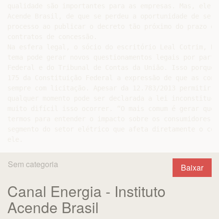
qualidade são importantes para as empresas. Mas, ele c
Acende Brasil, de que se perdeu a oportunidade de se t
processo ao publicar o decreto tão próximo do prazo de
contratos de concessão.

Na esfera legal, o sócio do escritório Leal Cotrim, Ro
tema pode gerar novos questionamentos legais por parte
Federal e do Tribunal de Contas da União. Isso porque,
175 da Constituição Federal a expressão de que as conc
sempre com licitação. Apesar da 12.783/2013 permitir a
qualquer momento pode ser declarada a lei inconstituci
muito difícil isso ocorrer. “O mais comum é gerar ques
termos para entender o impacto sobre os consumidores j
segmento do setor elétrico que afeta diretamente o con
Sem categoria
Baixar
Canal Energia - Instituto
Acende Brasil