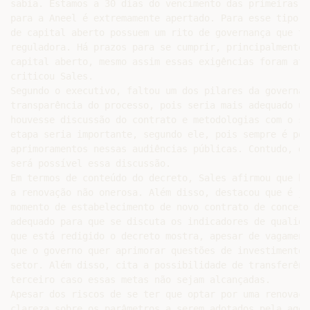
sabia. Estamos a 30 dias do vencimento das primeiras c
para a Aneel é extremamente apertado. Para esse tipo d
de capital aberto possuem um rito de governança que te
reguladora. Há prazos para se cumprir, principalmente 
capital aberto, mesmo assim essas exigências foram atr
criticou Sales.

Segundo o executivo, faltou um dos pilares da governan
transparência do processo, pois seria mais adequado um
houvesse discussão do contrato e metodologias com o se
etapa seria importante, segundo ele, pois sempre é pos
aprimoramentos nessas audiências públicas. Contudo, da
será possível essa discussão.

Em termos de conteúdo do decreto, Sales afirmou que há
a renovação não onerosa. Além disso, destacou que é ju
momento de estabelecimento de novo contrato de concess
adequado para que se discuta os indicadores de qualida
que está redigido o decreto mostra, apesar de vagament
que o governo quer aprimorar questões de investimentos
setor. Além disso, cita a possibilidade de transferênc
terceiro caso essas metas não sejam alcançadas.

Apesar dos riscos de se ter que optar por uma renovaçã
clareza sobre os parâmetros a serem adotados pela agên