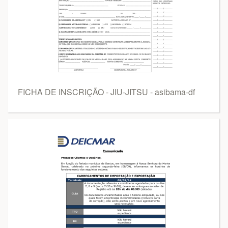
FICHA DE INSCRIÇÃO - JIU-JITSU - asibama-df