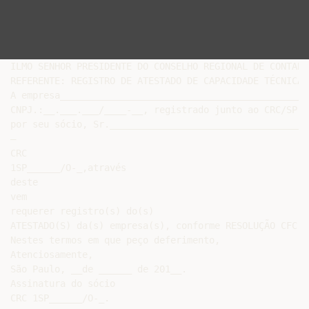
ILMO SENHOR PRESIDENTE DO CONSELHO REGIONAL DE CONTABI
REFERENTE: REGISTRO DE ATESTADO DE CAPACIDADE TÉCNICA.

A empresa____________________________________________,

CNPJ.:__.___.___/____-__, registrado junto ao CRC/SP s
por seu sócio, Sr.____________________________________
–

CRC

1SP______/O-_,através

deste

vem

requerer registro(s) do(s)

ATESTADO(S) da(s) empresa(s), conforme RESOLUÇÃO CFC N
Nestes termos em que peço deferimento,

Atenciosamente,

São Paulo, __de ______ de 201__.

Assinatura do sócio
