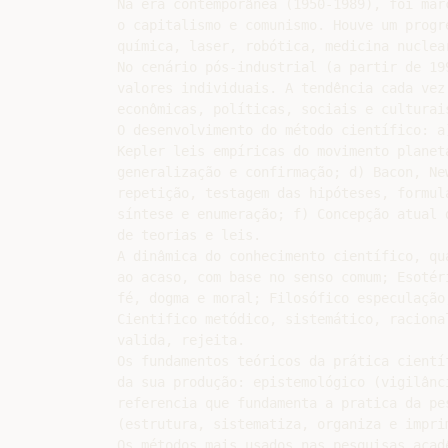
Na era contemporânea (1950-1989), foi mar
o capitalismo e comunismo. Houve um progr
química, laser, robótica, medicina nuclea
No cenário pós-industrial (a partir de 19
valores individuais. A tendência cada vez
econômicas, políticas, sociais e culturais
O desenvolvimento do método científico: a
Kepler leis empíricas do movimento planet
generalização e confirmação; d) Bacon, Ne
repetição, testagem das hipóteses, formul
síntese e enumeração; f) Concepção atual 
de teorias e leis.

A dinâmica do conhecimento científico, qu
ao acaso, com base no senso comum; Esotér
fé, dogma e moral; Filosófico especulação
Cientifico metódico, sistemático, raciona
valida, rejeita.

Os fundamentos teóricos da prática cientí
da sua produção: epistemológico (vigilânc
referencia que fundamenta a pratica da pe
(estrutura, sistematiza, organiza e imprim
Os métodos mais usados nas pesquisas acad