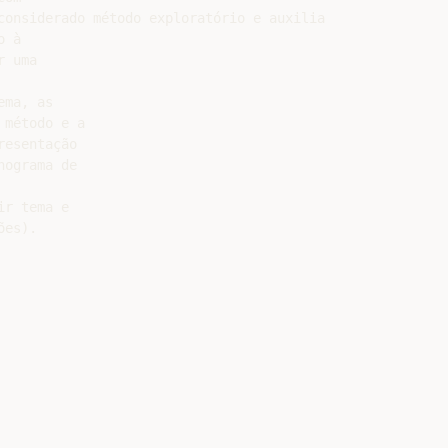
considerado método exploratório e auxilia na pesquisa, me
 à

 uma

ma, as

método e a

esentação

ograma de

r tema e

es).
