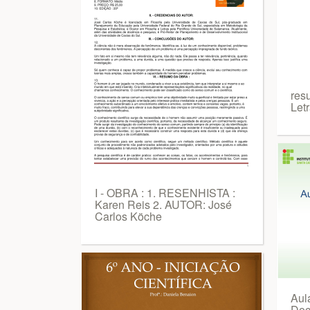
res
Let
I - OBRA : 1. RESENHISTA :
Karen Reis 2. AUTOR: José
Carlos Köche
Aul
Doc