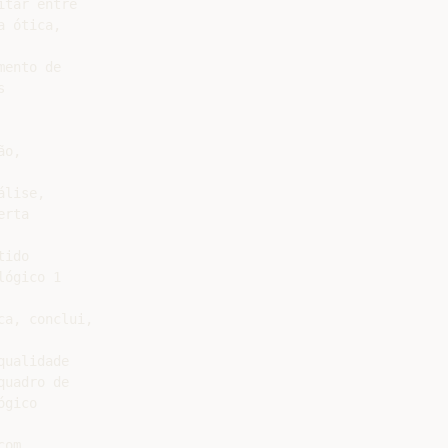
tar entre

 ótica,

ento de



o,

lise,

rta

ido

ógico 1

a, conclui,

ualidade

uadro de

gico

om
