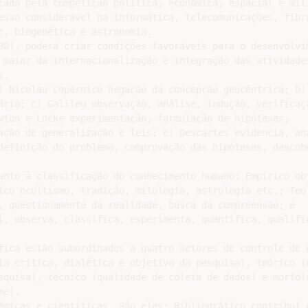
cado pela competição política, econômica, espacial e mili
esso considerável na informática, telecomunicações, fibra
r, biogenética e astronomia.

90), poderá criar condições favoráveis para o desenvolvim
 maior da internacionalização e integração das atividades
.

) Nicolau Copérnico negação da concepção geocêntrica; b)

ário; c) Galileu observação, análise, indução, verificaçã
wton e Locke experimentação, formulação de hipóteses,

ação de generalização e leis; e) Descartes evidencia, aná
definição do problema, comprovação das hipóteses, descobe
anto à classificação do conhecimento humano: Empírico obt
ico ocultismo, tradição, mitologia, astrologia etc.; Teol
, questionamento da realidade, busca da compreensão; e

l, observa, classifica, experimenta, quantifica, qualific
fica estão subordinados a quatro setores de controle de q
ia critica, dialética e objetiva da pesquisa), teórico (q
squisa), técnico (qualidade de coleta de dados) e morfoló
e).

êmicas e científicas. São eles: Bibliográfico contribui c