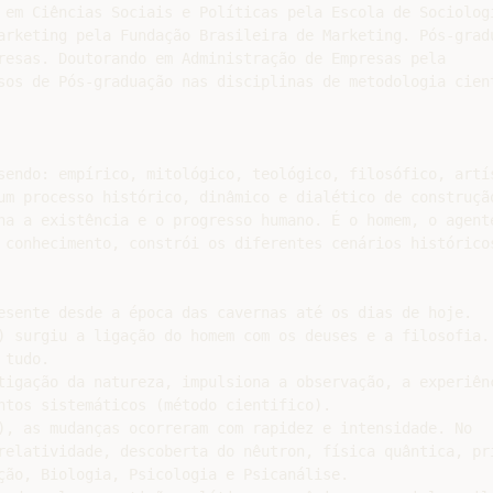
 em Ciências Sociais e Políticas pela Escola de Sociologi
arketing pela Fundação Brasileira de Marketing. Pós-gradu
resas. Doutorando em Administração de Empresas pela

sos de Pós-graduação nas disciplinas de metodologia cient
sendo: empírico, mitológico, teológico, filosófico, artís
um processo histórico, dinâmico e dialético de construção
na a existência e o progresso humano. É o homem, o agente
 conhecimento, constrói os diferentes cenários históricos
esente desde a época das cavernas até os dias de hoje.

) surgiu a ligação do homem com os deuses e a filosofia. 
tudo.

tigação da natureza, impulsiona a observação, a experiênc
ntos sistemáticos (método cientifico).

), as mudanças ocorreram com rapidez e intensidade. No

relatividade, descoberta do nêutron, física quântica, pri
ção, Biologia, Psicologia e Psicanálise.
