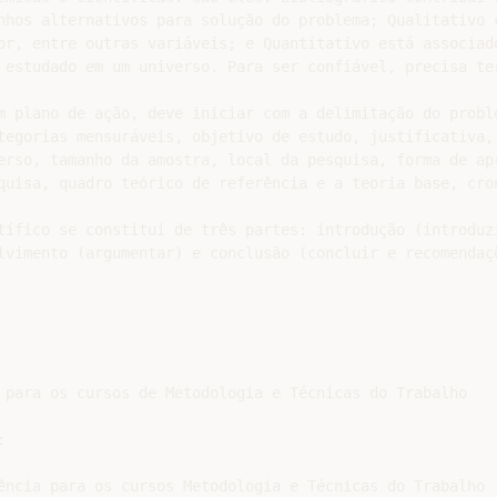
nhos alternativos para solução do problema; Qualitativo 
or, entre outras variáveis; e Quantitativo está associado
 estudado em um universo. Para ser confiável, precisa ter
m plano de ação, deve iniciar com a delimitação do proble
tegorias mensuráveis, objetivo de estudo, justificativa, 
erso, tamanho da amostra, local da pesquisa, forma de apr
quisa, quadro teórico de referência e a teoria base, cron
tífico se constitui de três partes: introdução (introduzi
lvimento (argumentar) e conclusão (concluir e recomendaçõ
 para os cursos de Metodologia e Técnicas do Trabalho



ência para os cursos Metodologia e Técnicas do Trabalho
