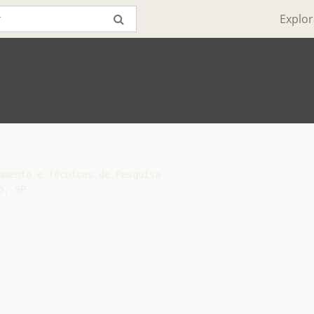
Explor
amento e Técnicas de Pesquisa

, SP
