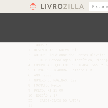
I - OBRA :

1. RESENHISTA : Karen Reis

2. AUTOR: Claudionor dos Santos Oliveira

3. TÍTULO: Metodologia Científica, Planej
4. COMUNIDADE QUE FOI PUBLICADA: São Paulo
5. FIRMA PUBLICADORA: Editora LTR

6. ANO: 2000

7. NÚMERO DE PÁGINAS: 122

8. FORMATO: Médio

9. PREÇO: R$ 25,00

10. EDIÇÃO : 1ª

II. - CREDENCIAIS DO AUTOR:

11.
