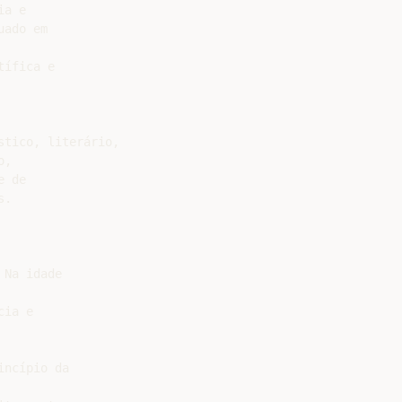
a e

ado em

ífica e

tico, literário,

,

 de

.

Na idade

ia e

ncípio da
