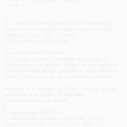
- Útil.

-

-

Ex.: Descobrir uma vacina que evite uma doença.

Químico: base + gordura = sabão (sabe o “porquê”)

FONTE: Galliano, 1979, p. 24-30.

O Conhecimento e seus Níveis



3. Conhecimento Filosófico

A filosofia é a busca constante de sentido, de

justificativa, de possibilidades, de interpretação a

respeito de tudo aquilo que envolve o ser humano e

sobre o próprio ser em sua experiência concreta.

-

Filosofar = interrogar; refletir. Contínuo ato de

questionar a si mesmo e à realidade.

O Conhecimento e seus Níveis



3. Conhecimento Filosófico

- Ocupa-se das realidades abstratas, que são

imperceptíveis aos sentidos e não podem ser
