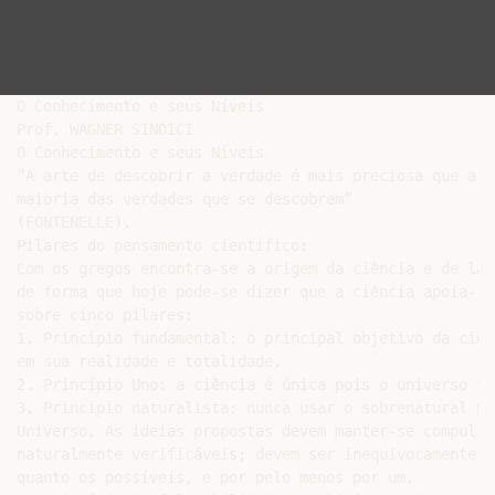
O Conhecimento e seus Níveis

Prof. WAGNER SINDICI

O Conhecimento e seus Níveis

“A arte de descobrir a verdade é mais preciosa que a

maioria das verdades que se descobrem”

(FONTENELLE).

Pilares do pensamento científico:

Com os gregos encontra-se a origem da ciência e de lá 
de forma que hoje pode-se dizer que a ciência apoia-se
sobre cinco pilares:

1. Princípio fundamental: o principal objetivo da ciên
em sua realidade e totalidade.

2. Princípio Uno: a ciência é única pois o universo ta
3. Principio naturalista: nunca usar o sobrenatural pa
Universo. As ideias propostas devem manter-se compulso
naturalmente verificáveis; devem ser inequivocamente c
quanto os possíveis, e por pelo menos por um.
