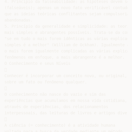
4. Princípio da falseabilidade: as hipóteses devem ser
(falseáveis); apenas um novo fato verificável contudo 
que as ideias teóricas conflitantes sejam compulsoriam
abandonadas.

5. Princípio da generalidade e simplicidade: as teoria
mais simples e abrangentes possíveis. Trata-se da conh
"se em tudo o mais forem idênticas as várias explicaçõ
simples é a melhor" (William de Ockham). Igualmente as
o mais forem igualmente complicadas as várias explicaç
fenômenos em enfoque, a mais abrangente é a melhor.

O Conhecimento e seus Níveis



Conhecer é incorporar um conceito novo, ou original,

sobre um fato ou fenômeno qualquer.



O conhecimento não nasce do vazio e sim das

experiências que acumulamos em nossa vida cotidiana,

através de experiências, dos relacionamentos

interpessoais, das leituras de livros e artigos diverso


A ciência (= conhecimento) é a atividade humana

voltada para a busca da verdade mediante um método.
