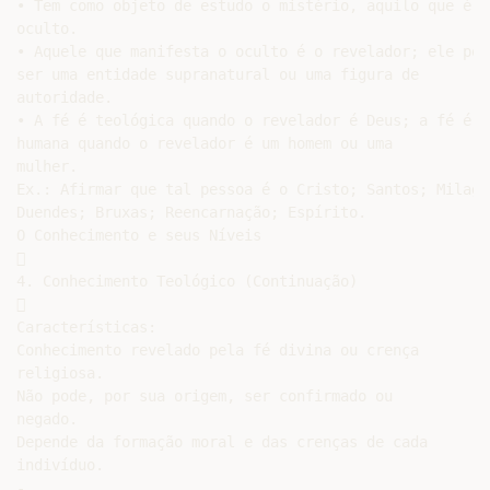
• Tem como objeto de estudo o mistério, aquilo que é

oculto.

• Aquele que manifesta o oculto é o revelador; ele pode
ser uma entidade supranatural ou uma figura de

autoridade.

• A fé é teológica quando o revelador é Deus; a fé é

humana quando o revelador é um homem ou uma

mulher.

Ex.: Afirmar que tal pessoa é o Cristo; Santos; Milagre
Duendes; Bruxas; Reencarnação; Espírito.

O Conhecimento e seus Níveis



4. Conhecimento Teológico (Continuação)



Características:

Conhecimento revelado pela fé divina ou crença

religiosa.

Não pode, por sua origem, ser confirmado ou

negado.

Depende da formação moral e das crenças de cada

indivíduo.

-
