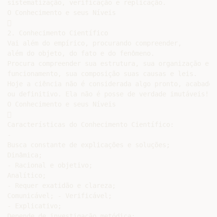
sistematização, verificação e replicação.

O Conhecimento e seus Níveis



2. Conhecimento Científico

Vai além do empírico, procurando compreender,

além do objeto, do fato e do fenômeno.

Procura compreender sua estrutura, sua organização e

funcionamento, sua composição suas causas e leis.

Hoje a ciência não é considerada algo pronto, acabado

ou definitivo. Ela não é posse de verdade imutáveis!

O Conhecimento e seus Níveis



Características do Conhecimento Científico:

-

Busca constante de explicações e soluções;

Dinâmica;

- Racional e objetivo;

Analítico;

- Requer exatidão e clareza;

Comunicável; - Verificável;

- Explicativo;

Depende de investigação metódica;
