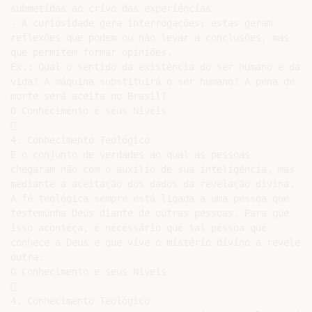
submetidas ao crivo das experiências.

- A curiosidade gera interrogações; estas geram

reflexões que podem ou não levar a conclusões, mas

que permitem formar opiniões.

Ex.: Qual o sentido da existência do ser humano e da

vida? A máquina substituirá o ser humano? A pena de

morte será aceita no Brasil?

O Conhecimento e seus Níveis



4. Conhecimento Teológico

É o conjunto de verdades ao qual as pessoas

chegaram não com o auxílio de sua inteligência, mas

mediante a aceitação dos dados da revelação divina.

A fé teológica sempre está ligada a uma pessoa que

testemunha Deus diante de outras pessoas. Para que

isso aconteça, é necessário que tal pessoa que

conhece a Deus e que vive o mistério divino a revele a

outra.

O Conhecimento e seus Níveis



4. Conhecimento Teológico
