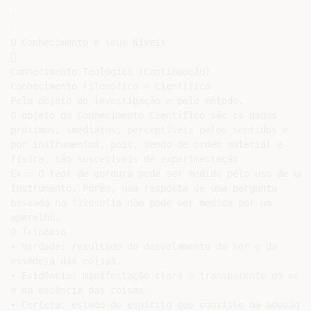
-

-

O Conhecimento e seus Níveis



Conhecimento Teológico (Continuação)

Conhecimento Filosófico ≠ Científico

Pelo objeto de investigação e pelo método.

O objeto do Conhecimento Científico são os dados

próximos, imediatos, perceptíveis pelos sentidos e

por instrumentos, pois, sendo de ordem material e

física, são suscetíveis de experimentação

Ex.: O teor de gordura pode ser medido pelo uso de um

instrumento. Porém, uma resposta de uma pergunta

baseada na filosofia não pode ser medida por um

aparelho.

O Trinômio

• Verdade: resultado do desvelamento do ser e da

essência das coisas.

• Evidência: manifestação clara e transparente do ser

e da essência das coisas.

• Certeza: estado de espírito que consiste na adesão a
