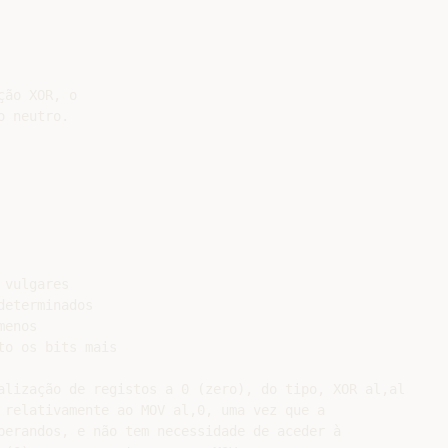
ão XOR, o

 neutro.

vulgares

eterminados

enos

o os bits mais

alização de registos a 0 (zero), do tipo, XOR al,al

 relativamente ao MOV al,0, uma vez que a

perandos, e não tem necessidade de aceder à
