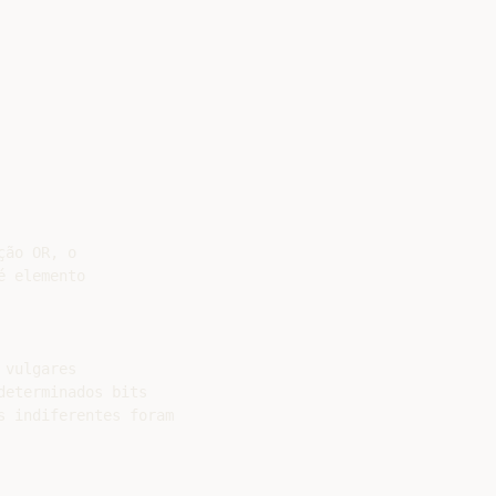
ão OR, o

 elemento

vulgares

eterminados bits

 indiferentes foram
