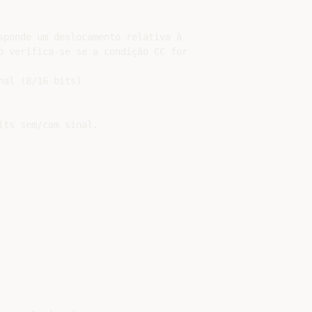
sponde um deslocamento relativo à

o verifica-se se a condição CC for

al (8/16 bits)

ts sem/com sinal.
