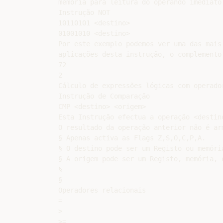
memória para leitura do operando imediato
Instrução NOT

10110101 <destino>

01001010 <destino>

Por este exemplo podemos ver uma das mais 
aplicações desta instrução, o complemento 
72

2

Cálculo de expressões lógicas com operador
Instrução de Comparação

CMP <destino> <origem>

Esta Instrução efectua a operação <destino
O resultado da operação anterior não é arm
§ Apenas activa as Flags Z,S,O,C,P,A.

§ O destino pode ser um Registo ou memória
§ A origem pode ser um Registo, memória, 
§

§

Operadores relacionais

=

>

>=
