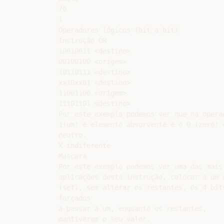
70

1

Operadores lógicos (bit a bit)

Instrução OR

10010011 <destino>

00100100 <origem>

10110111 <destino>

xx10xx01 <destino>

11001100 <origem>

11101101 <destino>

Por este exemplo podemos ver que na operaç
1(um) é elemento absorvente e o 0 (zero) é
neutro.

X indiferente

Mascara

Por este exemplo podemos ver uma das mais 
aplicações desta instrução, colocar a um d
(set), sem alterar os restantes. Os 4 bits
forçados

a passar a um, enquanto os restantes,

mantiveram o seu valor.
