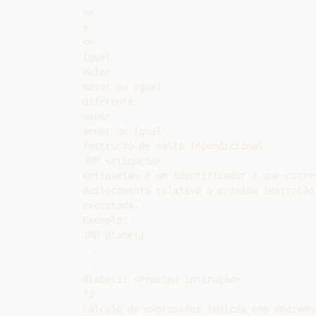
<>

<

<=

igual

maior

maior ou igual

diferente

menor

menor ou igual

Instrução de salto Incondicional

JMP <etiqueta>

<etiqueta> é um identificador a que corres
deslocamento relativo à próxima instrução 
executada.

Exemplo:

JMP @label1

.

.

@label1: <Proxima instrução>

73

Cálculo de expressões lógicas com operador