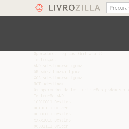
Operadores lógicos (bit a bit)

Instruções:

AND <destino><origem>

OR <destino><origem>

XOR <destino><origem>

NOT <destino>

Os operandos destas instruções podem ser d
Instrução AND

10010011 Destino

00100111 Origem

00000011 Destino

xxxx1010 Destino

00001111 Origem
