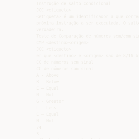
Instrução de salto Condicional

JCC <etiqueta>

<etiqueta> é um identificador a que corre
próxima instrução a ser executada. O salt
verdadeira.

Teste de Comparação de números sem/com sin
CMP <destino><origem>

JCC <etiqueta>

em que <destino> e <origem> são de 8/16 bi
CC de números sem sinal

CC de números com sinal

A - Above

B – Below

E – Equal

N – Not

G - Greater

L – Less

E – Equal

N – Not

74

3
