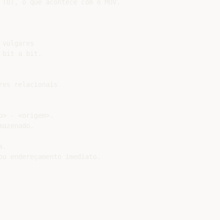
 (0), o que acontece com o MOV.

vulgares

bit a bit.

es relacionais

> - <origem>.

azenado.

.

ou endereçamento imediato.
