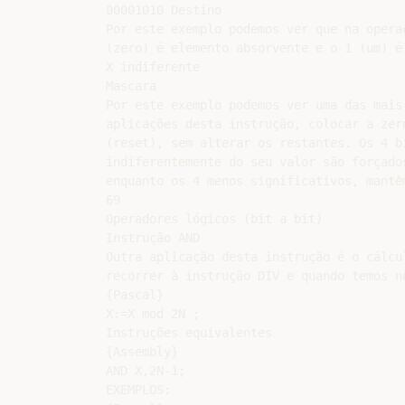
00001010 Destino

Por este exemplo podemos ver que na operaç
(zero) é elemento absorvente e o 1 (um) é 
X indiferente

Mascara

Por este exemplo podemos ver uma das mais 
aplicações desta instrução, colocar a zero
(reset), sem alterar os restantes. Os 4 bi
indiferentemente do seu valor são forçados
enquanto os 4 menos significativos, mantêm
69

Operadores lógicos (bit a bit)

Instrução AND

Outra aplicação desta instrução é o cálcu
recorrer à instrução DIV e quando temos nú
{Pascal}

X:=X mod 2N ;

Instruções equivalentes

{Assembly}

AND X,2N-1;

EXEMPLOS:
