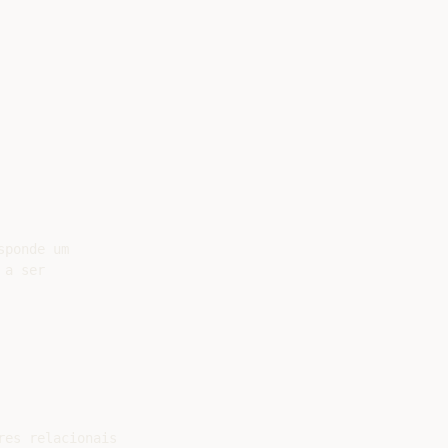
ponde um

a ser

es relacionais
