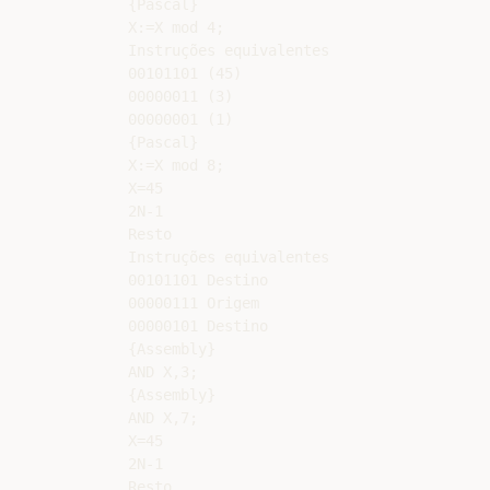
{Pascal}

X:=X mod 4;

Instruções equivalentes

00101101 (45)

00000011 (3)

00000001 (1)

{Pascal}

X:=X mod 8;

X=45

2N-1

Resto

Instruções equivalentes

00101101 Destino

00000111 Origem

00000101 Destino

{Assembly}

AND X,3;

{Assembly}

AND X,7;

X=45

2N-1

Resto
