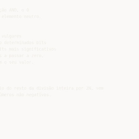
ão AND, o 0

elemento neutro.

vulgares

 determinados bits

ts mais significativos

 a passar a zero,

 o seu valor.

lo do resto da divisão inteira por 2N, sem

meros não negativos.
