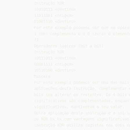
Instrução XOR

10010111 <destino>

11011001 <origem>

01001110 <destino>

Por este exemplo podemos ver que na operaç
1 (um) complementa e o 0 (zero) é elemento
71

Operadores lógicos (bit a bit)

Instrução XOR

10111011 <destino>

00001111 <origem>

10110100 <destino>

Mascara

Por este exemplo podemos ver uma das mais 
aplicações desta instrução, complementar d
bits sem alterar os restantes. Os 4 bits m
significativos são complementados, enquant
significativos, mantiveram o seu valor.

Outra aplicação desta instrução é a inici
ou XOR bx,bx com vantagens significativas
instrução XOR utiliza registos nos dois o