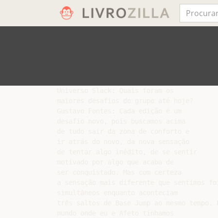
Universo Slack: Quais foram os

maiores desafios do grupo até hoje?

Gustavo Fontes: Cada edição é um

desafio novo, pois buscamos acima

de tudo sair da zona de conforto e

ir atrás do novo, da nova sensação

de tentar algo inédito, de se sentir

motivado por algo que acaba de

ser conquistado. Mas com certeza

a sensação mais diferente que sentimos fo
simultâneos enquanto aconteciam

três saltos de Base Jump ao mesmo tempo. F
mundo onde eu e Afeto tínhamos
