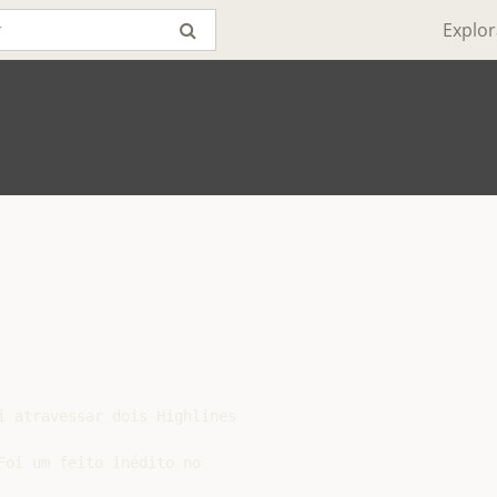
Explor
i atravessar dois Highlines

oi um feito inédito no
