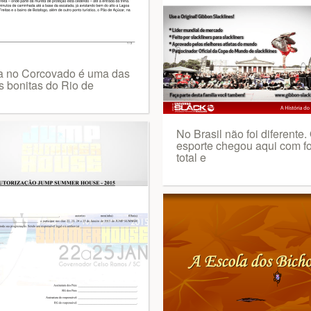
ia no Corcovado é uma das
s bonitas do Rio de
No Brasil não foi diferente.
esporte chegou aqui com f
total e