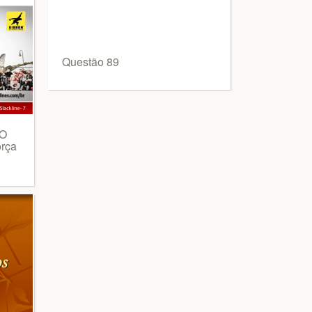
Questão 89
 O
orça