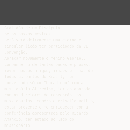
Gratidão de um Discípulo

pelos nossos mestres.

Será verdadeiramente uma eterna e

singular lição ter participado da VI

Convenção.

Abraçar novamente o menino Gabriel,

companheiro de tantas ondas e prosas,

rever nossos amigos, irmãos e irmãs de

todas as partes do Brasil, ter

conversado só um “bocadinho” com a

missionária Alfredina, ter colaborado

com os diretores da convenção, os

missionários Leandro e Priscila Bellio,

estar presente e me enriquecer com a

conferência apresentada pelo Ricardo

Amâncio, ter estado ao lado do

missionário
