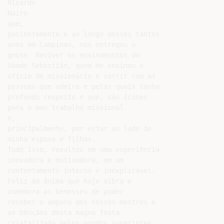
Ricardo

Nairo

que,

pacientemente e ao longo desses tantos

anos em Campinas, nos entregou a

gnose. Reviver os ensinamentos do

Abade Sebastián, quem me ensinou o

ofício de missionário e sorrir com as

pessoas que admiro e pelas quais tenho

profundo respeito e que, são ícones

para o meu trabalho missional

e,

principalmente, por estar ao lado de

minha esposa e filhas.

Tudo isso, resultou em uma experiência

inovadora e motivadora, em um

contentamento interno e inexplicável.

Feliz da ânima que hoje vibra e

comemora as benesses de poder

receber o amparo dos nossos mestres e

as bênçãos desta magna festa

cristalizada pelos mundos superiores,
