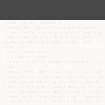
www.tecnologiadeprojetos.com.br

A temática Metodologias Ativas de Aprendizagem tem sid
de realização de projetos nas áreas educacional e socia
Na Revista BOLETIM TÉCNICO DO SENAC publicamos o artigo
Metodologias ativas de aprendizagem na Educação Profis
Tecnológica

Eduardo Fernandes Barbosa

Dácio Guimarães de Moura

Link para o artigo: http://www.senac.br/media/42471/os
Resumo

A Educação Profissional tem sido objeto de discussões 
organizações curriculares e percursos formativos, com 
aprendizagem voltadas para a construção de competência
incentiva a revisão de práticas tradicionais de ensino
metodologias ativas na Educação Profissional, especial
Aprendizagem Baseada em Problemas e Aprendizagem Basea
um ideário favorável às necessidades da Educação Profi