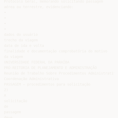
Protocolo Geral, memorando solicitando passagem

aérea ou terrestre, evidenciando:

•

•

•

•

dados do usuário

trecho da viagem

data de ida e volta

finalidade e documentação comprobatória do motivo

da viagem

UNIVERSIDADE FEDERAL DA PARAÍBA

PRÓ-REITORIA DE PLANEJAMENTO E ADMINISTRAÇÃO

Reunião de Trabalho Sobre Procedimentos Administrativos
Coordenação Administrativa

PASSAGEM – procedimentos para solicitação

2)

A

solicitação

de

passagem

deve
