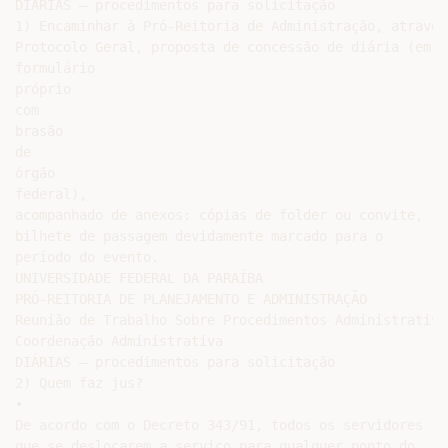
DIÁRIAS – procedimentos para solicitação

1) Encaminhar à Pró-Reitoria de Administração, através 
Protocolo Geral, proposta de concessão de diária (em

formulário

próprio

com

brasão

de

órgão

federal),

acompanhado de anexos: cópias de folder ou convite,

bilhete de passagem devidamente marcado para o

período do evento.

UNIVERSIDADE FEDERAL DA PARAÍBA

PRÓ-REITORIA DE PLANEJAMENTO E ADMINISTRAÇÃO

Reunião de Trabalho Sobre Procedimentos Administrativos
Coordenação Administrativa

DIÁRIAS – procedimentos para solicitação

2) Quem faz jus?

•

De acordo com o Decreto 343/91, todos os servidores

que se deslocarem a serviço para qualquer ponto do
