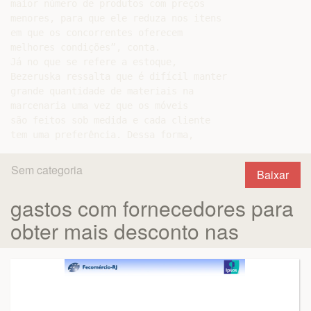
maior número de produtos com preços

menores, para que ele reduza nos itens

em que os concorrentes oferecem

melhores condições”, conta.

Já no que se refere a estoque,

Bezeruska ressalta que é difícil manter

grande quantidade de materiais na

marcenaria uma vez que os móveis

são feitos sob medida e cada cliente

Sem categoria
Baixar
gastos com fornecedores para
obter mais desconto nas