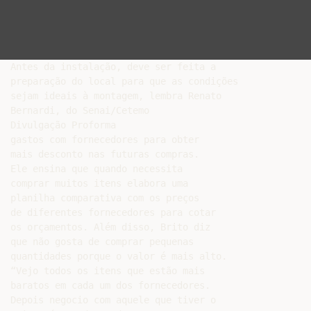
Antes da instalação, deve ser feita a

preparação do local para que as condições

sejam ideais à montagem, lembra Renato

Bernardi, do Senai/Cetemo

Divulgação Proforma

gastos com fornecedores para obter

mais desconto nas futuras compras.

Ele ensina que quando necessita

comprar muitos itens elabora uma

planilha comparativa com os preços

de diferentes fornecedores para cotar

os orçamentos. Além disso, Brito diz

que não gosta de comprar pequenas

quantidades porque o valor é mais alto.

“Vejo todos os itens que estão mais

baratos em cada um dos fornecedores.

Depois negocio com aquele que tiver o
