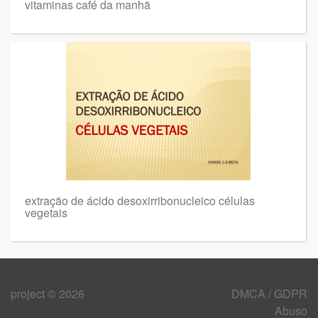
vitaminas café da manhã
extração de ácido desoxirribonucleico células
vegetais
project © 2026
DMCA / GDPR
Abuso