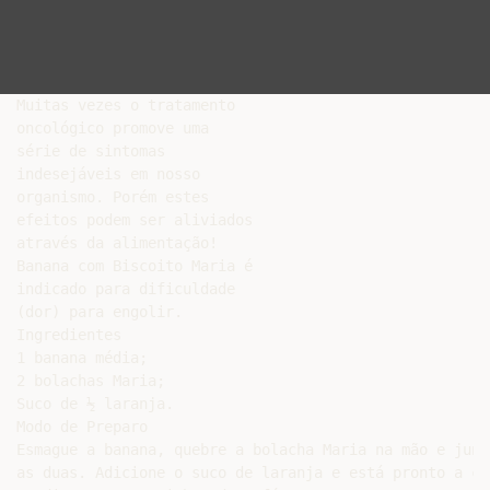
Muitas vezes o tratamento

oncológico promove uma

série de sintomas

indesejáveis em nosso

organismo. Porém estes

efeitos podem ser aliviados

através da alimentação!

Banana com Biscoito Maria é

indicado para dificuldade

(dor) para engolir.

Ingredientes

1 banana média;

2 bolachas Maria;

Suco de ½ laranja.

Modo de Preparo

Esmague a banana, quebre a bolacha Maria na mão e junte
as duas. Adicione o suco de laranja e está pronto a com