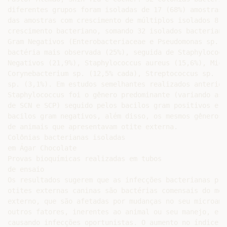
diferentes grupos foram isoladas de 17 (68%) amostras,
das amostras com crescimento de múltiplos isolados 8 (
crescimento bacteriano, somando 32 isolados bacteriano
Gram Negativos (Enterobacteriaceae e Pseudomonas sp.) f
bactéria mais observada (25%), seguida de Staphylococc
Negativos (21,9%), Staphylococcus aureus (15,6%), Micr
Corynebacterium sp. (12,5% cada), Streptococcus sp. (9
sp. (3,1%). Em estudos semelhantes realizados anteriorm
Staphylococcus foi o gênero predominante (variando as 
de SCN e SCP) seguido pelos bacilos gram positivos e m
bacilos gram negativos, além disso, os mesmos gêneros 
de animais que apresentavam otite externa.

Colônias bacterianas isoladas

em Ágar Chocolate

Provas bioquímicas realizadas em tubos

de ensaio

Os resultados sugerem que as infecções bacterianas pre
otites externas caninas são bactérias comensais do mea
externo, que são afetadas por mudanças no seu microamb
outros fatores, inerentes ao animal ou seu manejo, e s
causando infecções oportunistas. O aumento no índice d