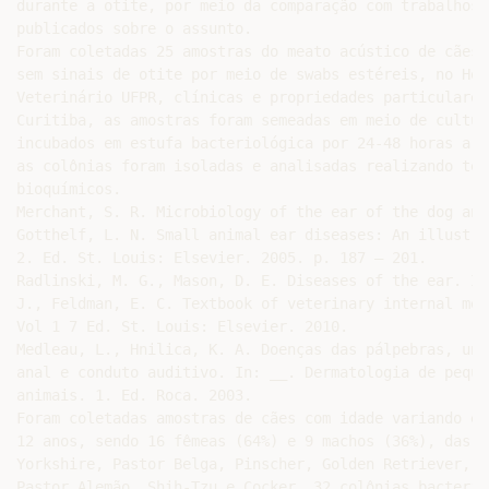
durante a otite, por meio da comparação com trabalhos j
publicados sobre o assunto.

Foram coletadas 25 amostras do meato acústico de cães

sem sinais de otite por meio de swabs estéreis, no Hosp
Veterinário UFPR, clínicas e propriedades particulares 
Curitiba, as amostras foram semeadas em meio de cultura
incubados em estufa bacteriológica por 24-48 horas a 37
as colônias foram isoladas e analisadas realizando test
bioquímicos.

Merchant, S. R. Microbiology of the ear of the dog and
Gotthelf, L. N. Small animal ear diseases: An illustra
2. Ed. St. Louis: Elsevier. 2005. p. 187 – 201.

Radlinski, M. G., Mason, D. E. Diseases of the ear. In
J., Feldman, E. C. Textbook of veterinary internal medi
Vol 1 7 Ed. St. Louis: Elsevier. 2010.

Medleau, L., Hnilica, K. A. Doenças das pálpebras, unh
anal e conduto auditivo. In: __. Dermatologia de pequen
animais. 1. Ed. Roca. 2003.

Foram coletadas amostras de cães com idade variando en
12 anos, sendo 16 fêmeas (64%) e 9 machos (36%), das r
Yorkshire, Pastor Belga, Pinscher, Golden Retriever, S
Pastor Alemão, Shih-Tzu e Cocker. 32 colônias bacteria