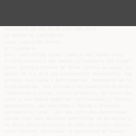
MICROBIOTA DA ORELHA DE CÃES SEM OTITE

DA REGIÃO DE CURITIBA/PR

Lucas Lubasinski Daniel

IC Voluntária

Prof. Luiz Felipe Caron; Isabela Dall’Agnol Canto

A otite externa é uma doença inflamatória que acomete o
meato acústico externo de forma crônica ou aguda, sendo
motivo de 4 a 20 % dos atendimentos veterinários segund
estudos. Sua causa é multifatorial, dependente de fator
predisponentes, que alteram o microambiente do meato,

favorecendo a otite; fatores primários, os quais causam
otite e nem sempre podem ser solucionados; e fatores

perpetuantes, que exacerbam e mantém o processo

inflamatório local, caso das infecções bacterianas. Est
estudo teve como objetivo identificar as bactérias pres
no meato acústico externo de cães sem sinais clínicos d
otite externa, observando se permanecem as mesmas
