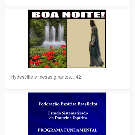
Hydesville e mesas girantes…42