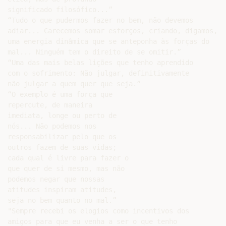
significado filosófico...”

“Tudo o que pudermos fazer no bem, não devemos

adiar... Carecemos somar esforços, criando, digamos,

uma energia dinâmica que se anteponha às forças do

mal... Ninguém tem o direito de se omitir.”

“Uma das mais belas lições que tenho aprendido

com o sofrimento: Não julgar, definitivamente

não julgar a quem quer que seja.”

“O exemplo é uma força que

repercute, de maneira

imediata, longe ou perto de

nós... Não podemos nos

responsabilizar pelo que os

outros fazem de suas vidas;

cada qual é livre para fazer o

que quer de si mesmo, mas não

podemos negar que nossas

atitudes inspiram atitudes,

seja no bem quanto no mal.”

"Sempre recebi os elogios como incentivos dos

amigos para que eu venha a ser o que tenho
