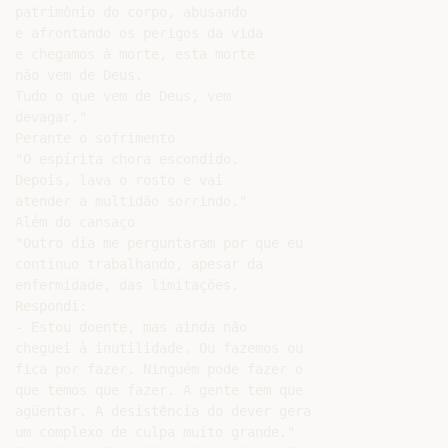
patrimônio do corpo, abusando

e afrontando os perigos da vida

e chegamos à morte, esta morte

não vem de Deus.

Tudo o que vem de Deus, vem

devagar."

Perante o sofrimento

"O espírita chora escondido.

Depois, lava o rosto e vai

atender a multidão sorrindo."

Além do cansaço

"Outro dia me perguntaram por que eu

continuo trabalhando, apesar da

enfermidade, das limitações.

Respondi:

- Estou doente, mas ainda não

cheguei à inutilidade. Ou fazemos ou

fica por fazer. Ninguém pode fazer o

que temos que fazer. A gente tem que

agüentar. A desistência do dever gera

um complexo de culpa muito grande."
