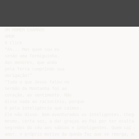
UM HOMEM CHAMADO

AMOR

8 Click

“Ah... Mas quem sou eu

senão uma formiguinha,

das menores, que anda

pela Terra cumprindo sua

obrigação!”

"Tudo o que Jesus falou no

Sermão da Montanha foi ao

coração, ao sentimento. Não

disse nada ao raciocínio, porque

é pela inteligência que caímos.

Ele não disse: Bem-aventurados os inteligentes. Chegou

mesmo, certa vez, a dar graças ao Pai por ter ocultado 
segredos do céu aos sábios e inteligentes. Quem cai pel
amor, o próprio motivo da queda faz que se reerga, mas
