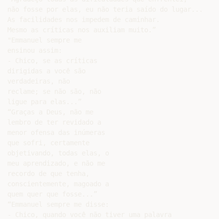
não fosse por elas, eu não teria saído do lugar...

As facilidades nos impedem de caminhar.

Mesmo as críticas nos auxiliam muito.”

"Emmanuel sempre me

ensinou assim:

- Chico, se as críticas

dirigidas a você são

verdadeiras, não

reclame; se não são, não

ligue para elas...”

“Graças a Deus, não me

lembro de ter revidado a

menor ofensa das inúmeras

que sofri, certamente

objetivando, todas elas, o

meu aprendizado, e não me

recordo de que tenha,

conscientemente, magoado a

quem quer que fosse...”

“Emmanuel sempre me disse:

- Chico, quando você não tiver uma palavra
