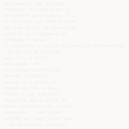
enlouquecer, como qualquer

indivíduo. Ele pode perder o

seu próprio discernimento. Isso

é lamentável, mas pode-se dizer

que tudo decorre da ausência de

educação, principalmente de

formação religiosa.”

“O sentimento de ódio é um processo de auto-obsessão.”

“Sei que sou um espírito

imperfeito e muito

endividado, com

necessidade constante de

aprender, trabalhar ,

dominar-me e burilar-me,

perante as Leis de Deus.”

“Gente há que desencarna

imaginando que as portas do

Mundo Espiritual irão se lhes

escancarar... Ledo engano!

Ninguém quer saber o que fomos,

o que possuíamos, que cargo
