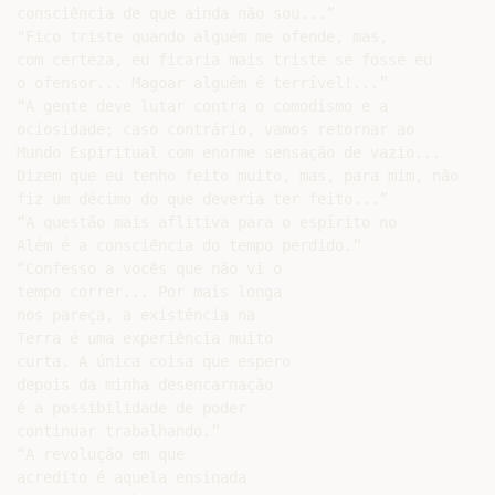
consciência de que ainda não sou...”

"Fico triste quando alguém me ofende, mas,

com certeza, eu ficaria mais triste se fosse eu

o ofensor... Magoar alguém é terrível!...”

“A gente deve lutar contra o comodismo e a

ociosidade; caso contrário, vamos retornar ao

Mundo Espiritual com enorme sensação de vazio...

Dizem que eu tenho feito muito, mas, para mim, não

fiz um décimo do que deveria ter feito...”

“A questão mais aflitiva para o espírito no

Além é a consciência do tempo perdido.”

“Confesso a vocês que não vi o

tempo correr... Por mais longa

nos pareça, a existência na

Terra é uma experiência muito

curta. A única coisa que espero

depois da minha desencarnação

é a possibilidade de poder

continuar trabalhando.”

“A revolução em que

acredito é aquela ensinada
