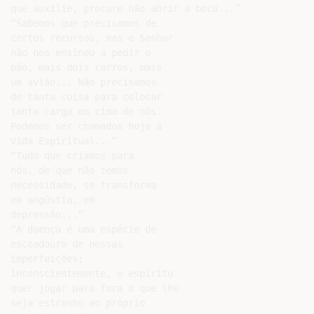
que auxilie, procure não abrir a boca...”

“Sabemos que precisamos de

certos recursos, mas o Senhor

não nos ensinou a pedir o

pão, mais dois carros, mais

um avião... Não precisamos

de tanta coisa para colocar

tanta carga em cima de nós.

Podemos ser chamados hoje à

Vida Espiritual...”

“Tudo que criamos para

nós, de que não temos

necessidade, se transforma

em angústia, em

depressão...”

“A doença é uma espécie de

escoadouro de nossas

imperfeições;

inconscientemente, o espírito

quer jogar para fora o que lhe

seja estranho ao próprio
