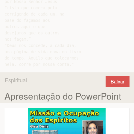
por Nosso Senhor Jesus

Cristo que começa pela

corrigenda de cada um, na

base do façamos aos

outros aquilo que

desejamos que os outros

nos façam.”

"Deus nos concede, a cada dia,

uma página de vida nova no livro

do tempo. Aquilo que colocarmos

Espiritual
Baixar
Apresentação do PowerPoint