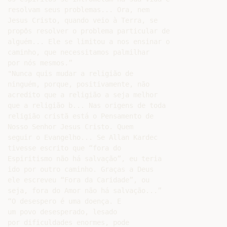
resolvam seus problemas... Ora, nem

Jesus Cristo, quando veio à Terra, se

propôs resolver o problema particular de

alguém... Ele se limitou a nos ensinar o

caminho, que necessitamos palmilhar

por nós mesmos.”

"Nunca quis mudar a religião de

ninguém, porque, positivamente, não

acredito que a religião a seja melhor

que a religião b... Nas origens de toda

religião cristã está o Pensamento de

Nosso Senhor Jesus Cristo. Quem

seguir o Evangelho... Se Allan Kardec

tivesse escrito que “fora do

Espiritismo não há salvação”, eu teria

ido por outro caminho. Graças a Deus

ele escreveu “Fora da Caridade”, ou

seja, fora do Amor não há salvação...”

“O desespero é uma doença. E

um povo desesperado, lesado

por dificuldades enormes, pode
