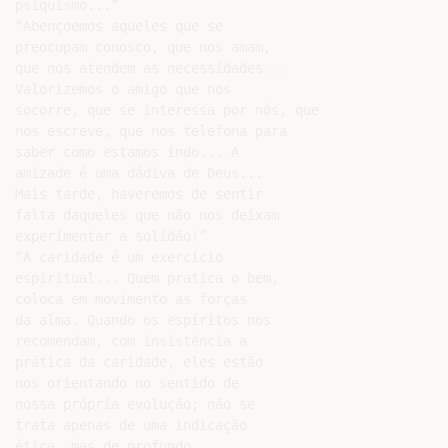
psiquismo...”

“Abençoemos aqueles que se

preocupam conosco, que nos amam,

que nos atendem as necessidades...

Valorizemos o amigo que nos

socorre, que se interessa por nós, que

nos escreve, que nos telefona para

saber como estamos indo... A

amizade é uma dádiva de Deus...

Mais tarde, haveremos de sentir

falta daqueles que não nos deixam

experimentar a solidão!”

“A caridade é um exercício

espiritual... Quem pratica o bem,

coloca em movimento as forças

da alma. Quando os espíritos nos

recomendam, com insistência a

prática da caridade, eles estão

nos orientando no sentido de

nossa própria evolução; não se

trata apenas de uma indicação

ética, mas de profundo
