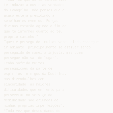
te induzam a ouvir as verdades

do Evangelho, não penses que o

acaso esteja presidindo a

semelhantes eventos. Forças

divinas estarão agindo a fim de

que te informes quanto ao teu

próprio caminho."

“Quem é perseguido, muitas vezes ainda consegue

ir adiante, principalmente se estiver sendo

perseguido de maneira injusta, mas quem

persegue não sai do lugar”.

Tenho sofrido muitas

perseguições da parte de

espíritos inimigos da Doutrina,

mas dizendo-lhes com

sinceridade, as maiores

dificuldades que enfrento para

perseverar no serviço da

mediunidade são oriundas de

minhas próprias imperfeições”.

"Toda vez que descuidamos do
