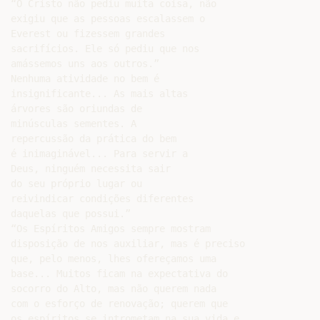
“O Cristo não pediu muita coisa, não

exigiu que as pessoas escalassem o

Everest ou fizessem grandes

sacrifícios. Ele só pediu que nos

amássemos uns aos outros.”

Nenhuma atividade no bem é

insignificante... As mais altas

árvores são oriundas de

minúsculas sementes. A

repercussão da prática do bem

é inimaginável... Para servir a

Deus, ninguém necessita sair

do seu próprio lugar ou

reivindicar condições diferentes

daquelas que possui.”

“Os Espíritos Amigos sempre mostram

disposição de nos auxiliar, mas é preciso

que, pelo menos, lhes ofereçamos uma

base... Muitos ficam na expectativa do

socorro do Alto, mas não querem nada

com o esforço de renovação; querem que

os espíritos se intrometam na sua vida e
