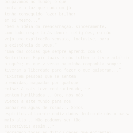
ocupávamos no mundo; o que

conta é a luz que cada um já

tenha conseguido fazer brilhar

em si mesmo...”

"Sem a idéia da reencarnação, sinceramente,

com todo respeito às demais religiões, eu não

vejo uma explicação sensata, inclusive, para

a existência de Deus.”

"Uma das coisas que sempre aprendi com os

Benfeitores Espirituais é não tolher o livre arbítrio d
ninguém; os que viveram na minha companhia sempre

tiveram a liberdade para fazer o que quiseram...”

"Existem pessoas que se sentem

ofendidas, magoadas por qualquer

coisa: à mais leve contrariedade, se

sentem humilhadas... Ora, nós não

viemos a este mundo para nos

banhar em águas de rosas... Somos

espíritos altamente endividados dentro de nós o passad
mais alto... Não podemos ser tão

suscetíveis assim..."

“Agradeço todas as dificuldades que enfrentei;
