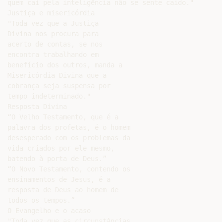
quem cai pela inteligência não se sente caído."

Justiça e misericórdia

"Toda vez que a Justiça

Divina nos procura para

acerto de contas, se nos

encontra trabalhando em

benefício dos outros, manda a

Misericórdia Divina que a

cobrança seja suspensa por

tempo indeterminado."

Resposta Divina

“O Velho Testamento, que é a

palavra dos profetas, é o homem

desesperado com os problemas da

vida criados por ele mesmo,

batendo à porta de Deus.”

“O Novo Testamento, contendo os

ensinamentos de Jesus, é a

resposta de Deus ao homem de

todos os tempos.”

O Evangelho e o acaso

"Toda vez que as circunstâncias
