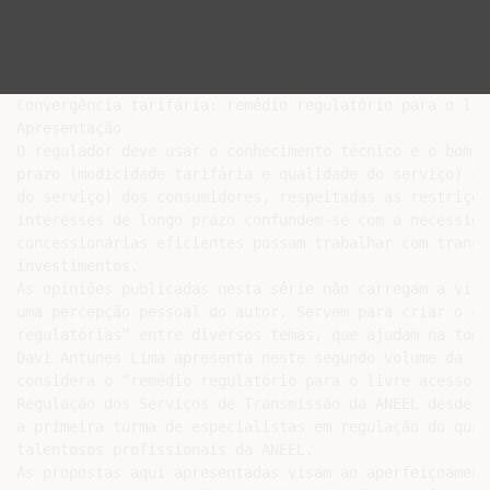
Convergência tarifária: remédio regulatório para o liv
Apresentação

O regulador deve usar o conhecimento técnico e o bom s
prazo (modicidade tarifária e qualidade do serviço) co
do serviço) dos consumidores, respeitadas as restriçõe
interesses de longo prazo confundem-se com a necessida
concessionárias eficientes possam trabalhar com tranqü
investimentos.

As opiniões publicadas nesta série não carregam a visã
uma percepção pessoal do autor. Servem para criar o co
regulatórias” entre diversos temas, que ajudam na toma
Davi Antunes Lima apresenta neste segundo volume da sé
considera o “remédio regulatório para o livre acesso: 
Regulação dos Serviços de Transmissão da ANEEL desde 2
a primeira turma de especialistas em regulação do quad
talentosos profissionais da ANEEL.

As propostas aqui apresentadas visam ao aperfeiçoament