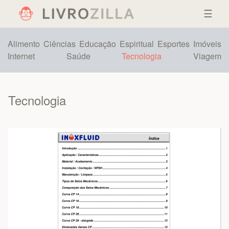
☰
Alimento
Ciências
Educação
Espiritual
Esportes
Imóveis
Internet
Saúde
Tecnologia
Viagem
Tecnologia