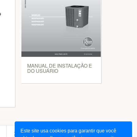
MANUAL DE INSTALAÇÃO E
DO USUÁRIO
Este site usa cookies para garantir que você
next
217
... 578
»