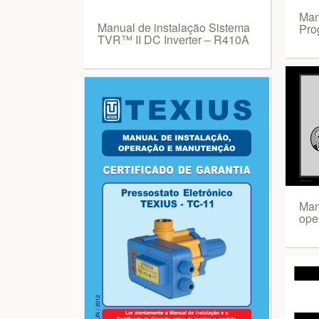
Man
Manual de instalação Sistema
Pro
TVR™ II DC Inverter – R410A
Man
ope