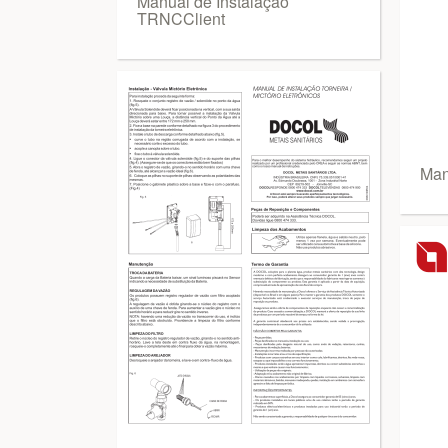
Manual de Instalação
TRNCClient
Man