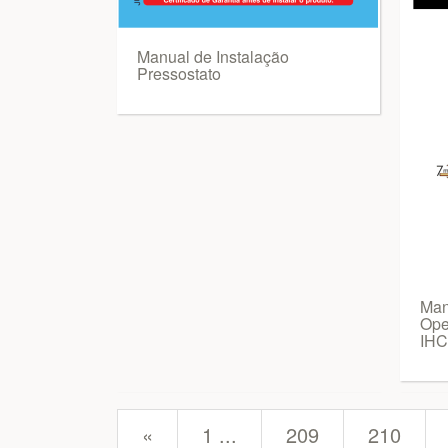
Manual de Instalação
Pressostato
Man
Ope
IHC
prev
«
1 ...
209
210