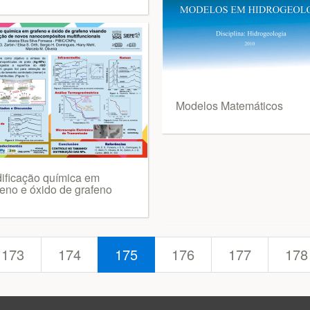
Modelos Matemáticos
ificação química em
feno e óxido de grafeno
173
174
175
176
177
178