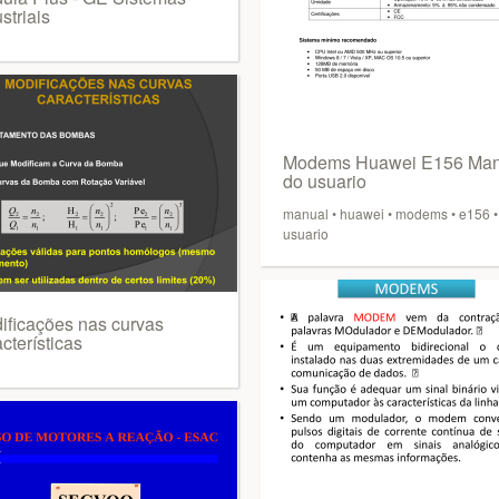
striais
Modems Huawei E156 Man
do usuario
manual
•
huawei
•
modems
•
e156
•
usuario
ificações nas curvas
cterísticas