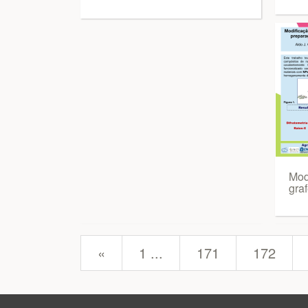
Mod
gra
prev
«
1 ...
171
172