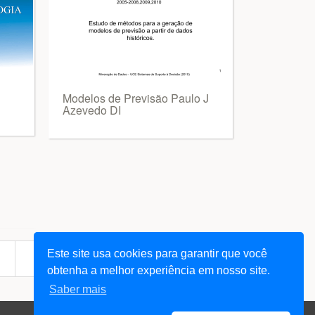
Modelos de Previsão Paulo J
Azevedo DI
Este site usa cookies para garantir que você
next
179
... 578
»
obtenha a melhor experiência em nosso site.
Saber mais