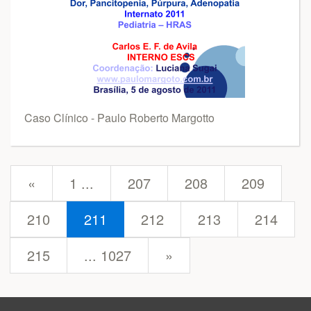
Caso Clínico - Paulo Roberto Margotto
prev
«
1 ...
207
208
209
210
211
212
213
214
next
215
... 1027
»