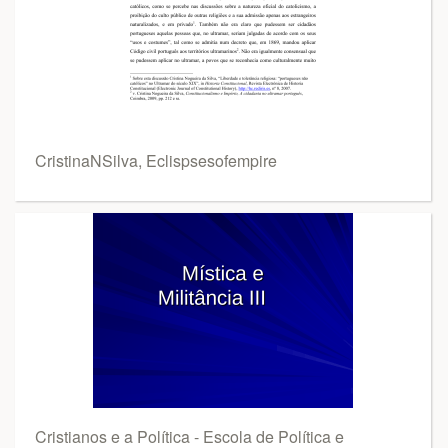
CristinaNSilva, Eclispsesofempire
Cristianos e a Política - Escola de Política e