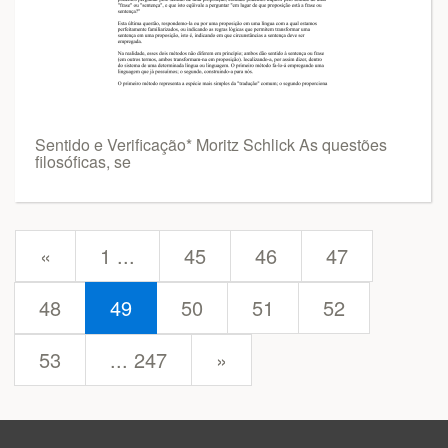
Sentido e Verificação* Moritz Schlick As questões
filosóficas, se
prev
«
1 ...
45
46
47
48
49
50
51
52
next
53
... 247
»