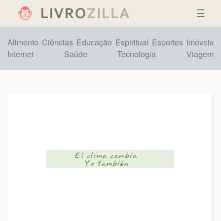
☰
Alimento
Ciências
Educação
Espiritual
Esportes
Imóveis
Internet
Saúde
Tecnologia
Viagem