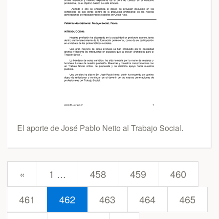
El aporte de José Pablo Netto al Trabajo Social.
prev
«
1 ...
458
459
460
461
462
463
464
465