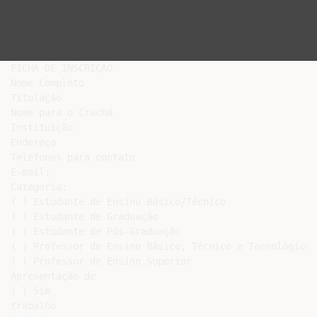
FICHA DE INSCRIÇÃO

Nome Completo

Titulação

Nome para o Crachá

Instituição

Endereço

Telefones para contato

E-mail:

Categoria:

( ) Estudante de Ensino Básico/Técnico

( ) Estudante de Graduação

( ) Estudante de Pós-Graduação

( ) Professor de Ensino Básico, Técnico e Tecnológico

( ) Professor de Ensino Superior

Apresentação de

( ) Sim

trabalho
