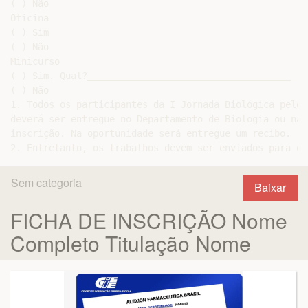
( ) Não

Oficina

( ) Sim

( ) Não

Minicurso

( ) Sim. Qual?_____________________________________

( ) Não

1. Todos os participantes da I Jornada Biológica pelo 
deverá ser entregue no Departamento de Biologia ou na 
inscrição. Na oportunidade será entregue um recibo.

2. Entretanto, os trabalhos devem ser enviados para o 
Sem categoria
Baixar
FICHA DE INSCRIÇÃO Nome
Completo Titulação Nome