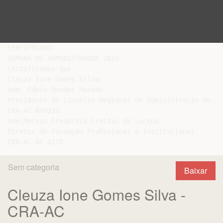
CERTIFICADO

SEMANA DO ADMINISTRADOR 2015

Certificamos que

Cleuza Ione Gomes Silva

Adm. Fábio Mendes Macedo

Presidente do Conselho Regional de Administração do Acr
CRA-AC Nº0110

Adm.Marcus Frederick Freitas de Lucena

Diretor de Formação Proﬁssional e Institucional

Sem categoria
Baixar
Cleuza Ione Gomes Silva -
CRA-AC