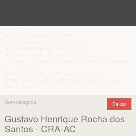
CERTIFICADO

UGOCPC FQ CFOKPKUVTCFQT 2015

Certiﬁcamos que

Gustavo Henrique Rocha dos Santos

Adm. Fábio Mendes Macedo

Presidente do Conselho Regional de Administração do Acr
CRA-AC Nº0110

Adm.Marcus Frederick Freitas de Lucena

Diretor de Formação Proﬁssional e Institucional

Sem categoria
Baixar
Gustavo Henrique Rocha dos
Santos - CRA-AC