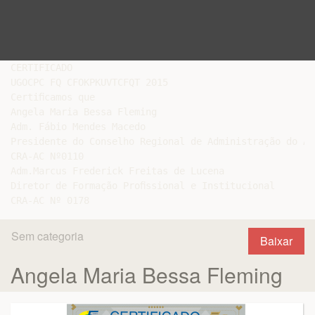
CERTIFICADO

UGOCPC FQ CFOKPKUVTCFQT 2015

Certiﬁcamos que

Angela Maria Bessa Fleming

Adm. Fábio Mendes Macedo

Presidente do Conselho Regional de Administração do Acr
CRA-AC Nº0110

Adm.Marcus Frederick Freitas de Lucena

Diretor de Formação Proﬁssional e Institucional

Sem categoria
Baixar
Angela Maria Bessa Fleming