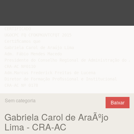
CERTIFICADO

UGOCPC FQ CFOKPKUVTCFQT 2015

Certiﬁcamos que

Gabriela Carol de Araújo Lima

Adm. Fábio Mendes Macedo

Presidente do Conselho Regional de Administração do Acr
CRA-AC Nº0110

Adm.Marcus Frederick Freitas de Lucena

Diretor de Formação Proﬁssional e Institucional

Sem categoria
Baixar
Gabriela Carol de AraÃºjo
Lima - CRA-AC