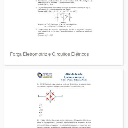
Força Eletromotriz e Circuitos Elétricos