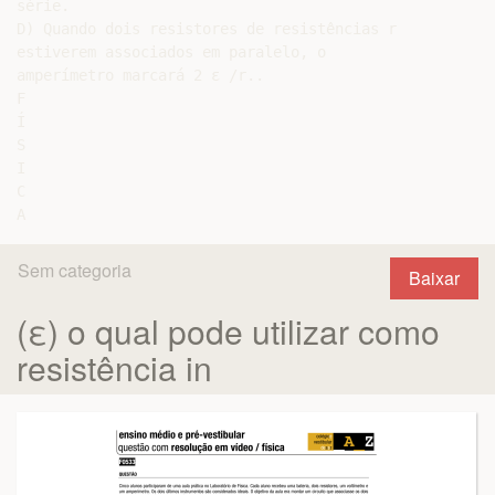
série.

D) Quando dois resistores de resistências r

estiverem associados em paralelo, o

amperímetro marcará 2 ε /r..

F

Í

S

I

C

Sem categoria
Baixar
(ε) o qual pode utilizar como
resistência in