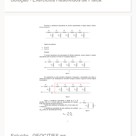
Solução - GEOCITIES.ws