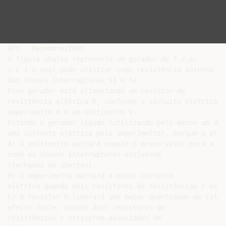
UFU - Dezembro/2008

A figura abaixo representa um gerador de f.e.m.

( ε ) o qual pode utilizar como resistência interna um
das chaves interruptoras S1 e S2.

Esse gerador está alimentando um resistor de

resistência elétrica R, conforme o circuito elétrico d
amperímetro A e um voltímetro V.

Estando o gerador ligado (utilizando pelo menos um dos
uma corrente elétrica pelo amperímetro), marque a alte
A) O voltímetro marcará sempre o mesmo valor para a d.
como as chaves interruptoras estiverem

(fechadas ou abertas).

B) O amperímetro marcará a maior corrente

elétrica quando dois resistores de resistências r esti
C) O resistor R liberará uma maior quantidade de calor
efeito Joule, quando dois resistores de

resistências r estiverem associados em
