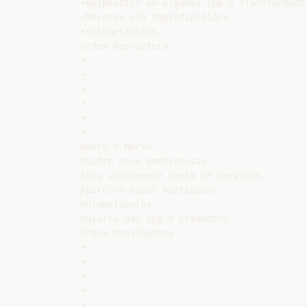
•Ovipositor em algumas spp é transformado 
•Maioria são haplodiplóides.

•Holometábulos

Ordem Neuroptera

•

•

•

•

•

•

Neuro = Nervo

Quatro asas membranosas

Asas usualmente cheia de nervuras

Aparelho bucal mastigador

Holometábulos

Maioria das spp é predadora

Ordem Megaloptera

•

•

•

•

•
