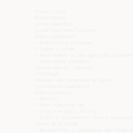
•

Tricho = pêlo

Holometábulos

Larvas aquáticas

Larvas constroem “casinhas”

Ordem Lepidoptera

• Borboletas e mariposas

• Lepido = Escama

• Maior número de spp depois de coleoptera
• Importância econômica

•Holometábulos (lagartas)

•Fitófagos

•Algumas são formadoras de galhas

• Geralmente Lambedores

Ordem Coleoptera

• Besouros

• Maior número de spp

• Coleo = estojo  élitros

• Élitro  asa anterior (dura e espessada)
função de proteção

• Asa posterior  membranosa com função de