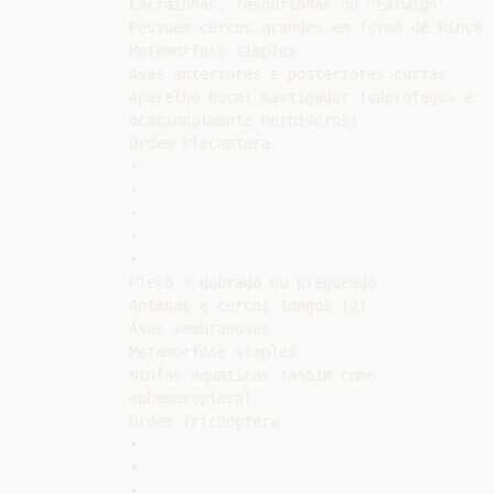
Lacrainhas, Tesourinhas ou “Earwigs”

Possuem cercos grandes em forma de Pinça

Metamorfose simples

Asas anteriores e posteriores curtas

Aparelho bucal mastigador (sáprofagos e

ocasionalmente herbívoros)

Ordem Plecoptera

•

•

•

•

•

Pleco = dobrado ou pregueado

Antenas e cercos longos (2)

Asas membranosas

Metamorfose simples

Ninfas aquáticas (assim como

ephemeroptera)

Ordem Trichoptera

•

•

•
