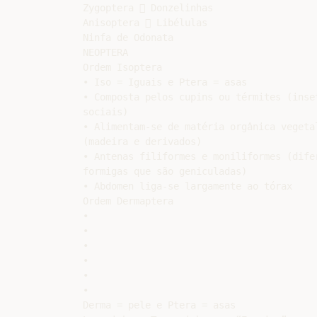
Zygoptera  Donzelinhas

Anisoptera  Libélulas

Ninfa de Odonata

NEOPTERA

Ordem Isoptera

• Iso = Iguais e Ptera = asas

• Composta pelos cupins ou térmites (inset
sociais)

• Alimentam-se de matéria orgânica vegetal
(madeira e derivados)

• Antenas filiformes e moniliformes (difer
formigas que são geniculadas)

• Abdomen liga-se largamente ao tórax

Ordem Dermaptera

•

•

•

•

•

•

Derma = pele e Ptera = asas
