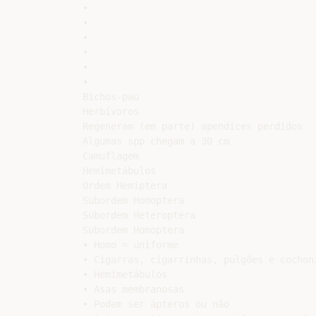
•

•

•

•

•

•

Bichos-pau

Herbívoros

Regeneram (em parte) apendices perdidos

Algumas spp chegam a 30 cm

Camuflagem

Hemimetábulos

Ordem Hemiptera

Subordem Homoptera

Subordem Heteroptera

Subordem Homoptera

• Homo = uniforme

• Cigarras, cigarrinhas, pulgões e cochoni
• Hemimetábulos

• Asas membranosas

• Podem ser ápteros ou não
