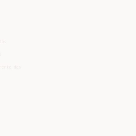
os



ente das
