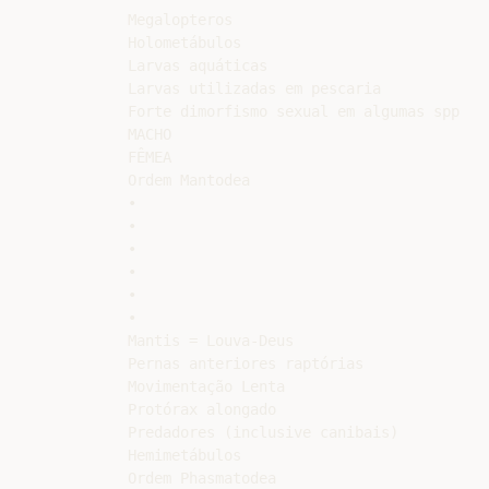
Megalopteros

Holometábulos

Larvas aquáticas

Larvas utilizadas em pescaria

Forte dimorfismo sexual em algumas spp

MACHO

FÊMEA

Ordem Mantodea

•

•

•

•

•

•

Mantis = Louva-Deus

Pernas anteriores raptórias

Movimentação Lenta

Protórax alongado

Predadores (inclusive canibais)

Hemimetábulos

Ordem Phasmatodea
