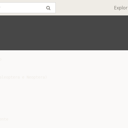
Explor


leoptera e Neoptera)

nte
