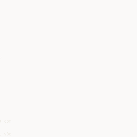


 com

 vôo
