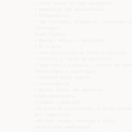
• Peças bucais do tipo mastigador

• Mandíbulas bem desenvolvidas

• Holometábulos

• Spp fitófagas, predadoras, necrófagas ou
coprófagas.

Ordem Diptera

• Moscas, mutucas e mosquistos

• Di = dois

• Asas posteriores em forma de halteres

• Halteres  função de equilíbrio

• Importância econômica  vetores de doenç
(hematófagos e saprófagos)

• Aparelho bucal sugador

• Holometábulos

• Muitas larvas são aquáticas

Ordem Hymenoptera

• Hymeno = membrana

•Do ponto de vista humano, o grupo economi
mais importante .

•Abelhas, vespas, formigas e afins.

•Quatro asas membranosas
