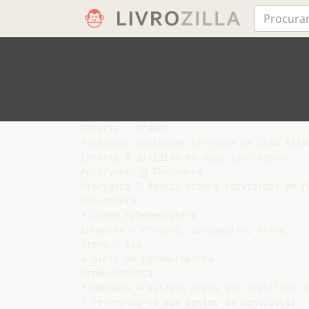
Insecta - Ordens

Professor Guilherme Ferreira de Lima Filho
Insecta é dividida em duas subclasses:

Apterygota  Thysanura

Pterygota  demais ordens (divididos em Pa
Paleoptera

• Ordem Ephemeroptera

Ephemero = efêmero, passageiro, breve.

Ptera = asa.

» Ninfa de Ephemeroptera

Ordem Odonata

• Odonata = palavra grega que significa de
( referindo-se aos dentes da mandíbula)
