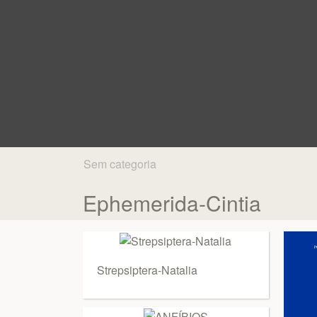
Sem categoria
Ephemerida-Cintia
Strepsiptera-Natalia