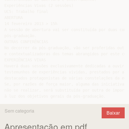
Experiências Vivas (2 sessões)

UC5: Trabalho final

ABERTURA

14 fevereiro 2013 > 15h

A sessão de abertura vai ser constituída por duas conf
pós-graduação.

OUTRAS CONFERÊNCIAS

No decorrer da pós-graduação, vão ser proferidas outra
e contextualizadoras dos temas abrangidos por este curs
EXPERIÊNCIAS VIVAS

Haverá duas sessões exclusivamente dedicadas a ouvir e
testemunhos de experiências vividas, prestados por algu
destacados protagonistas de várias constelações da eco
Se, por razões de força maior, alguma das iniciativas 
não se realizar, será substituída por outra de importâ
Sem categoria
Baixar
Apresentação em pdf.