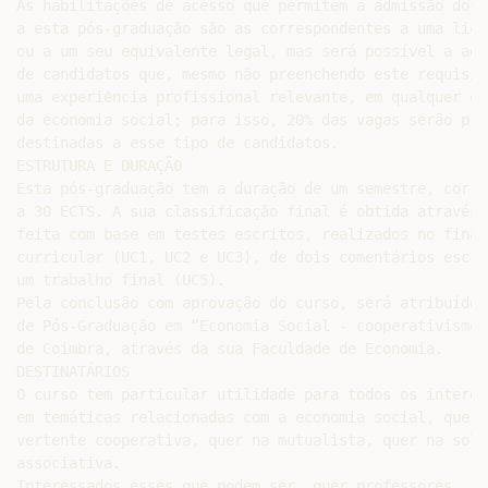
As habilitações de acesso que permitem a admissão dos 
a esta pós-graduação são as correspondentes a uma lice
ou a um seu equivalente legal, mas será possível a admi
de candidatos que, mesmo não preenchendo este requisit
uma experiência profissional relevante, em qualquer or
da economia social; para isso, 20% das vagas serão pri
destinadas a esse tipo de candidatos.

ESTRUTURA E DURAÇÃO

Esta pós-graduação tem a duração de um semestre, corre
a 30 ECTS. A sua classificação final é obtida através 
feita com base em testes escritos, realizados no final
curricular (UC1, UC2 e UC3), de dois comentários escri
um trabalho final (UC5).

Pela conclusão com aprovação do curso, será atribuído 
de Pós-Graduação em “Economia Social - cooperativismo,
de Coimbra, através da sua Faculdade de Economia.

DESTINATÁRIOS

O curso tem particular utilidade para todos os interess
em temáticas relacionadas com a economia social, quer n
vertente cooperativa, quer na mutualista, quer na soli
associativa.

Interessados esses que podem ser, quer professores, in