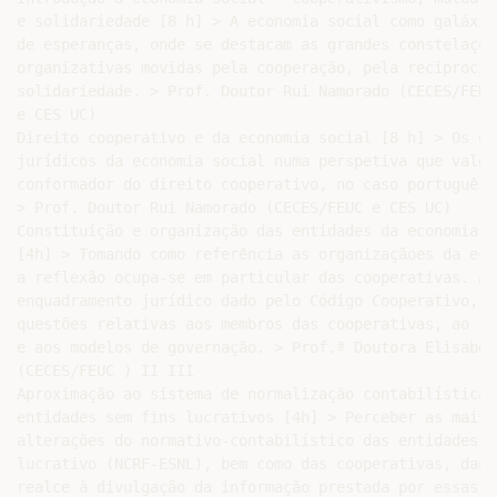
e solidariedade [8 h] > A economia social como galáxia

de esperanças, onde se destacam as grandes constelações
organizativas movidas pela cooperação, pela reciprocid
solidariedade. > Prof. Doutor Rui Namorado (CECES/FEUC

e CES UC)

Direito cooperativo e da economia social [8 h] > Os qua
jurídicos da economia social numa perspetiva que valor
conformador do direito cooperativo, no caso português.

> Prof. Doutor Rui Namorado (CECES/FEUC e CES UC)

Constituição e organização das entidades da economia so
[4h] > Tomando como referência as organizaçãoes da eco
a reflexão ocupa-se em particular das cooperativas. A 
enquadramento jurídico dado pelo Código Cooperativo, s
questões relativas aos membros das cooperativas, ao re
e aos modelos de governação. > Prof.ª Doutora Elisabete
(CECES/FEUC ) II III

Aproximação ao sistema de normalização contabilística p
entidades sem fins lucrativos [4h] > Perceber as mais 
alterações do normativo-contabilístico das entidades d
lucrativo (NCRF-ESNL), bem como das cooperativas, dand
realce à divulgação da informação prestada por essas e