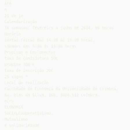
Até

n

21 de ja

Calendarização

16 semanas: fevereiro a junho de 2014, 90 horas

Horário

sextas-feiras das 14:30 às 19:30 horas,

sábados das 9:30 às 13:30 horas

Propinas e Emolumentos

taxa de candidatura 50€

propina 300 €

taxa de inscrição 20€

25 vagas *

Local de realização

Faculdade de Economia da Universidade de Coimbra,

Av. Dias da Silva, 165, 3004-512 Coimbra.

eiro

ECONOMIA

SOCIALCooperativismo,

Mutualismo

e Solidariedade
