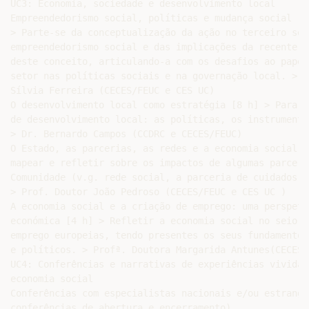
UC3: Economia, sociedade e desenvolvimento local

Empreendedorismo social, políticas e mudança social [8 
> Parte-se da conceptualização da ação no terceiro set
empreendedorismo social e das implicações da recente p
deste conceito, articulando-a com os desafios ao papel
setor nas políticas sociais e na governação local. > P
Sílvia Ferreira (CECES/FEUC e CES UC)

O desenvolvimento local como estratégia [8 h] > Para u
de desenvolvimento local: as políticas, os instrumento
> Dr. Bernardo Campos (CCDRC e CECES/FEUC)

O Estado, as parcerias, as redes e a economia social [
mapear e refletir sobre os impactos de algumas parceri
Comunidade (v.g. rede social, a parceria de cuidados c
> Prof. Doutor João Pedroso (CECES/FEUC e CES UC )

A economia social e a criação de emprego: uma perspetiv
económica [4 h] > Refletir a economia social no seio d
emprego europeias, tendo presentes os seus fundamentos
e políticos. > Profª. Doutora Margarida Antunes(CECES/F
UC4: Conferências e narrativas de experiências vividas 
economia social

Conferências com especialistas nacionais e/ou estrange
conferências de abertura e encerramento)
