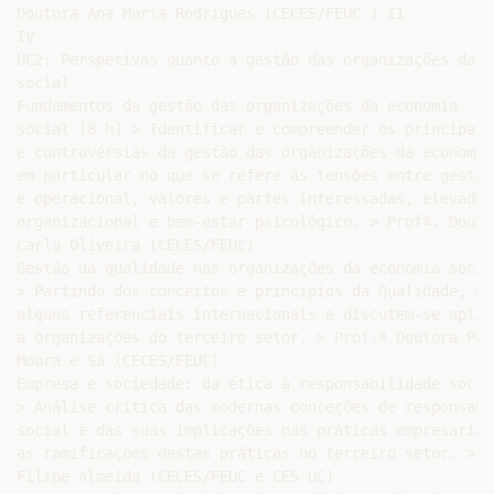
Doutora Ana Maria Rodrigues (CECES/FEUC ) II

IV

UC2: Perspetivas quanto à gestão das organizações da ec
social

Fundamentos da gestão das organizações da economia

social [8 h] > Identificar e compreender os principais
e controvérsias da gestão das organizações da economia
em particular no que se refere às tensões entre gestão
e operacional, valores e partes interessadas, elevado 
organizacional e bem-estar psicológico. > Profª. Douto
Carla Oliveira (CECES/FEUC)

Gestão da qualidade nas organizações da economia social
> Partindo dos conceitos e princípios da Qualidade, ap
alguns referenciais internacionais e discutem-se aplica
a organizações do terceiro setor. > Prof.ª Doutora Patr
Moura e Sá (CECES/FEUC)

Empresa e sociedade: da ética à responsabilidade social
> Análise crítica das modernas conceções de responsabil
social e das suas implicações nas práticas empresariai
as ramificações destas práticas no terceiro setor. > P
Filipe Almeida (CECES/FEUC e CES UC)
