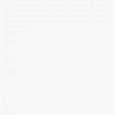
ou estudantes, quer dirigentes ou quadros de cooperati
de solidariedade social (IPSS). Também será natural qu
de autarquias, mas também cooperativistas, mutualistas
associativos e outros ativistas cívicos e solidários.

ÓS-GRADUAÇÃO

didaturas

ÃO

5ª EDIÇ

14

0

2013/ 2

S

ATURA

CANDID

S

A

T

R

E

AB

ONLINE
