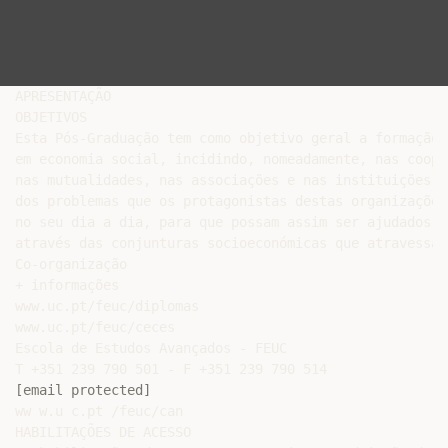
APRESENTAÇÃO

OBJETIVOS

Esta Pós-Graduação tem como objetivo geral a formação

em economia social, incidindo, nomeadamente, nas coope
nas mutualidades, nas associações e nas instituições d
dos problemas que os protagonistas destas organizações 
no seu dia a dia, para que possam assim ser ajudados a
através das conjunturas socioeconómicas que atravessam.
Co-organização

+ informações

www.uc.pt/feuc/diplomas

www.uc.pt/feuc/ceces

Escola de Estudos Avançados - FEUC

[email protected]
ww w.u c.pt /feuc/can

HABILITAÇÕES DE ACESSO
