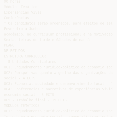
90 horas

Módulos Temáticos

Experiências Vivas

Conferências

* Os candidatos serão ordenados, para efeitos de seleç
Fevereiro a Junho

académico, no curriculum profissional e na motivação p
Sextas-feiras de tarde e Sábados de manhã

PLANO

DE ESTUDOS

ESTRUTURA CURRICULAR

- 5 Unidades Curriculares

UC1: Enquadramento juridico-politico da economia socia
UC2: Perspetivas quanto à gestão das organizações da ec
social - 4 ECTS

UC3: Economia, sociedade e desenvolvimento local - 4 EC
UC4: Conferências e narrativas de experiências vividas 
economia social - 3 ECTS

UC5 - Trabalho final - 15 ECTS

MÓDULOS TEMÁTICOS

UC1: Enquadramento jurídico-politico da economia social
Introdução à economia social – cooperativismo, mutualis