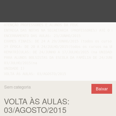
ATENÇÃO PROFESSORES E ALUNOS DA FEUC

ENTREGA DAS NOTAS NA SECRETARIA (PROFESSORES) ATÉ O DI
ENCERRAMENTO DAS AULAS: 23/JUNHO/2015

EXAMES FINAIS: DE 24 A 29/JUNHO/2015 (todos os cursos 
2ª ÉPOCA: DE 20 A 24/JULHO/2015(todos os cursos na UNID
REMATRÍCULAS: DE 24/JUNHO A 17/JULHO/2015 (na UNIDADE I
PARA ALUNOS BOLSISTAS DA ESCOLA DA FAMÍLIA DE 24/JUNHO 
03/JULHO/2015(na

UNIDADE I)

Sem categoria
Baixar
VOLTA ÀS AULAS:
03/AGOSTO/2015