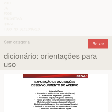
VOCÊ

JÁ

PODE

ENCONTRAR

QUASE

Sem categoria
Baixar
dicionário: orientações para
uso