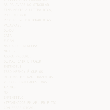
AS PALAVRAS NO SINGULAR.

FINALMENTE A ÚLTIMA DICA,

POR ENQUANTO.

PROCURE NO DICIONÁRIO AS

PALAVRAS:

OLHOU

CAÍA

FUJAM

NÃO ACHOU NENHUMA,

NÃO É?

AGORA PROCURE:

OLHAR, CAIR E FUGIR

ENTENDEU?

ISSO MESMO: É QUE OS

DICIONÁRIOS NÃO TRAZEM OS

VERBOS CONJUGADOS, MAS

APENAS

NO

INFINITIVO

(TERMINADOS EM AR, ER E IR)

COM ESSAS DICAS,
