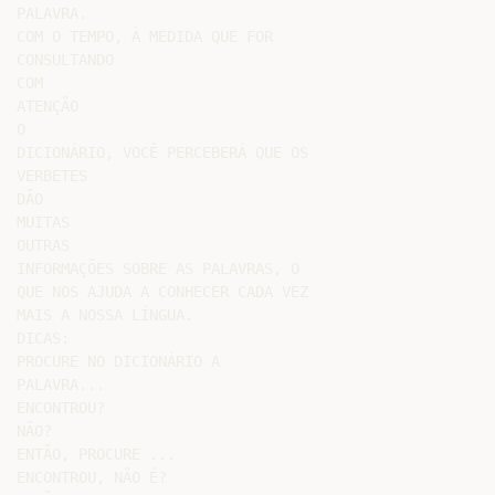
PALAVRA.

COM O TEMPO, À MEDIDA QUE FOR

CONSULTANDO

COM

ATENÇÃO

O

DICIONÁRIO, VOCÊ PERCEBERÁ QUE OS

VERBETES

DÃO

MUITAS

OUTRAS

INFORMAÇÕES SOBRE AS PALAVRAS, O

QUE NOS AJUDA A CONHECER CADA VEZ

MAIS A NOSSA LÍNGUA.

DICAS:

PROCURE NO DICIONÁRIO A

PALAVRA...

ENCONTROU?

NÃO?

ENTÃO, PROCURE ...

ENCONTROU, NÃO É?
