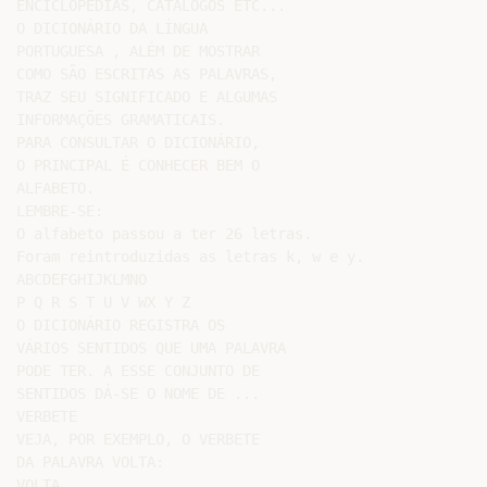
ENCICLOPÉDIAS, CATÁLOGOS ETC...

O DICIONÁRIO DA LÍNGUA

PORTUGUESA , ALÉM DE MOSTRAR

COMO SÃO ESCRITAS AS PALAVRAS,

TRAZ SEU SIGNIFICADO E ALGUMAS

INFORMAÇÕES GRAMATICAIS.

PARA CONSULTAR O DICIONÁRIO,

O PRINCIPAL É CONHECER BEM O

ALFABETO.

LEMBRE-SE:

O alfabeto passou a ter 26 letras.

Foram reintroduzidas as letras k, w e y.

ABCDEFGHIJKLMNO

P Q R S T U V WX Y Z

O DICIONÁRIO REGISTRA OS

VÁRIOS SENTIDOS QUE UMA PALAVRA

PODE TER. A ESSE CONJUNTO DE

SENTIDOS DÁ-SE O NOME DE ...

VERBETE

VEJA, POR EXEMPLO, O VERBETE

DA PALAVRA VOLTA:

VOLTA.
