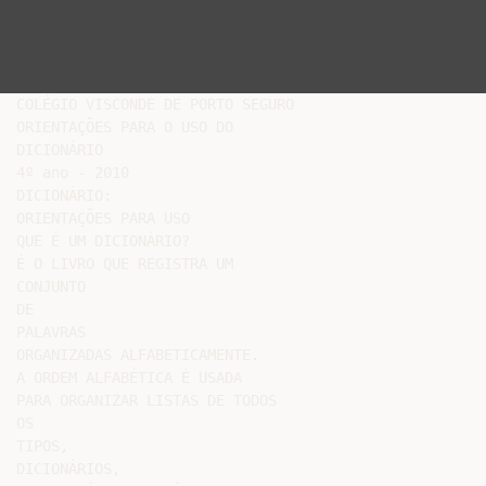
COLÉGIO VISCONDE DE PORTO SEGURO

ORIENTAÇÕES PARA O USO DO

DICIONÁRIO

4º ano - 2010

DICIONÁRIO:

ORIENTAÇÕES PARA USO

QUE É UM DICIONÁRIO?

É O LIVRO QUE REGISTRA UM

CONJUNTO

DE

PALAVRAS

ORGANIZADAS ALFABETICAMENTE.

A ORDEM ALFABÉTICA É USADA

PARA ORGANIZAR LISTAS DE TODOS

OS

TIPOS,

DICIONÁRIOS,
