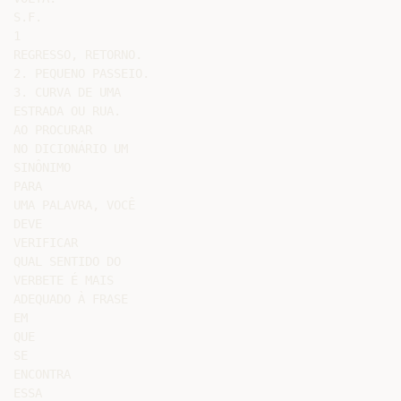
S.F.

1

REGRESSO, RETORNO.

2. PEQUENO PASSEIO.

3. CURVA DE UMA

ESTRADA OU RUA.

AO PROCURAR

NO DICIONÁRIO UM

SINÔNIMO

PARA

UMA PALAVRA, VOCÊ

DEVE

VERIFICAR

QUAL SENTIDO DO

VERBETE É MAIS

ADEQUADO À FRASE

EM

QUE

SE

ENCONTRA

ESSA
