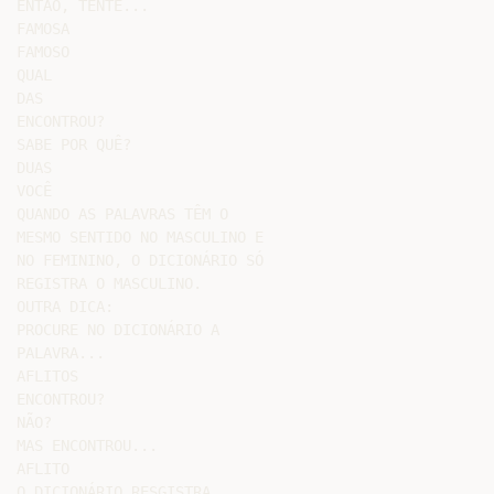
ENTÃO, TENTE...

FAMOSA

FAMOSO

QUAL

DAS

ENCONTROU?

SABE POR QUÊ?

DUAS

VOCÊ

QUANDO AS PALAVRAS TÊM O

MESMO SENTIDO NO MASCULINO E

NO FEMININO, O DICIONÁRIO SÓ

REGISTRA O MASCULINO.

OUTRA DICA:

PROCURE NO DICIONÁRIO A

PALAVRA...

AFLITOS

ENCONTROU?

NÃO?

MAS ENCONTROU...

AFLITO

O DICIONÁRIO RESGISTRA
