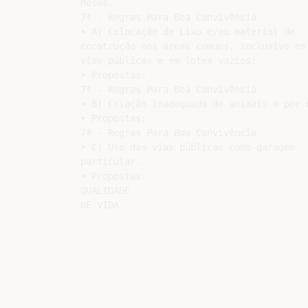
Molas.

7ª - Regras Para Boa Convivência

• A) Colocação de Lixo e/ou material de

construção nas áreas comuns, inclusive em

vias públicas e em lotes vazios:

• Propostas:

7ª - Regras Para Boa Convivência

• B) Criação inadequada de animais e por 
• Propostas:

7ª - Regras Para Boa Convivência

• C) Uso das vias públicas como garagem

particular.

• Propostas:

QUALIDADE
