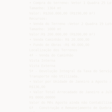
• Compra do terreno: Vetor 1 Quadra 25 Lot
Tamanho: 1364 mt

Valor: R$260.000,00 (R$190,00 m²)

Recursos:

• Venda do Terreno :Vetor 2 Quadra 19 Lote
Tamanho: 1000 mt

Valor:R$ 200.000,00 (R$200,00 m²)

• Venda Caminhão: R$ 20.000,00

• Fundo de Obras :R$ 40.000,00

Localização dos Terrenos

4ª - Venda do Caminhão

Vista Interna

Vista Externa

5ª - Devolução Integral da Taxa do Serviço
Transporte não Utilizada.

• Valor por Unidade de Janeiro a Agosto :

R$136,00

• Valor Total Arrecadado de Janeiro a Julh
R$ 0000,00000

Valor do Mês Agosto ainda não Contabilizad
6ª - Construção e Remanejamento de Quebra
