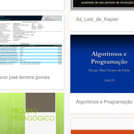
As_Leis_de_Kepler
anor josé ferreira gomes
Algoritmos e Programação