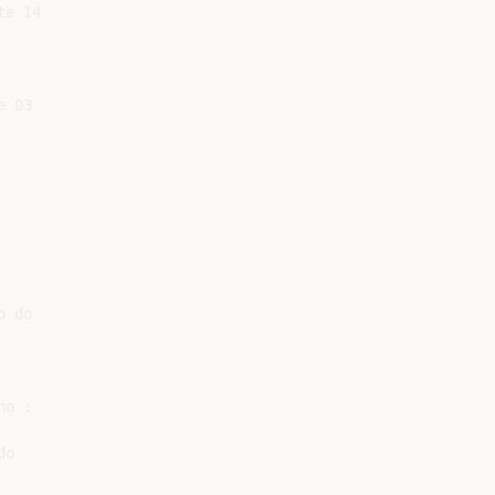
e 14

 03

 do

o :

o
