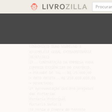
CONDOMÍNIO OURO VERMELHO I

ASSEMBLÉIA GERAL EXTRAORDINÁRIA

28/07/2012

1º - CONTRATAÇÃO DA EMPRESA PARA

CUMPRIR EXIGÊNCIAS DO CARTÓRIO.

• FULANDE DE TAL - R$ 25.000,00

• PATO PATETA - R$ 258.888.888,00

• RESULTADO:

2ª Apresentação dos Pré-projetos

das Portarias

Portaria Principal

Portaria Vetor 1

3º Venda e Compra de terreno
