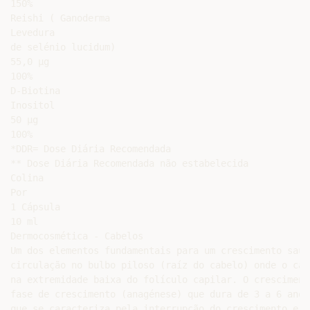
150%

Reishi ( Ganoderma

Levedura

de selénio lucidum)

55,0 µg

100%

D-Biotina

Inositol

50 µg

100%

*DDR= Dose Diária Recomendada

** Dose Diária Recomendada não estabelecida

Colina

Por

1 Cápsula

10 ml

Dermocosmética - Cabelos

Um dos elementos fundamentais para um crescimento saud
circulação no bulbo piloso (raíz do cabelo) onde o cab
na extremidade baixa do folículo capilar. O cresciment
fase de crescimento (anagénese) que dura de 3 a 6 anos
que se caracteriza pela interrupção do crescimento e q