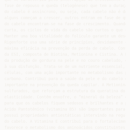
fase de repouso e queda (telogénese) que tem a duração
do cabelo é assíncrono, ou seja, cada cabelo não é dep
alguns começam a crescer, outros entram em fase de que
do cabelo encontram-se na fase de crescimento. Quando 
curta, os ciclos de vida do cabelo são curtos o que ca
Manter uma boa vitalidade do folículo garante um desen
Rigenforte usa uma série de princípios, devidamente co
máxima eficácia na prevenção da perda de cabelo. Conté
da ESI, composta de Biotina, Metionina e Cistina. A Bi
da produção de gordura na pele e no couro cabeludo, el
à sua disfunção. Trata-se de um nutriente essencial, n
células, com uma ação importante no metabolismo das pr
carbono. Contribui para a saúde da pele e do cabelo de
importante na prevenção da queda capilar. A Metionina 
sulfurados, que reforçam a estrutura da queratina do c
elasticidade. Contêm enxofre, o “mineral da beleza” do
para que os cabelos fiquem sedosos e brilhantes e a pe
Acido Pantoténico (vitamina B5) são importantes para o
possui propriedades antiestáticas intervindo na regula
do cabelo. A Vitamina E contribui para o fortaleciment
favorece o metabolismo dos aminoácidos constituintes d