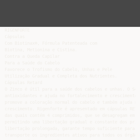
RIGENFORTE

Cápsulas

Com Biotinax®, Fórmula Patenteada com

Biotina, Metionina e Cistina.

Contra a Queda Capilar

Para a Saúde do Cabelo

Favorece o Trofismo do Cabelo, Unhas e Pele

Utilização Gradual e Completa dos Nutrientes.

Cápsulas Retard

O Zinco é útil para a saúde dos cabelos e unhas. O Sel
antioxidantes e ajuda no fortalecimento e crescimento 
promove a coloração normal do cabelo e também ajuda no
crescimento. Rigenforte é apresentado em cápsulas RETA
das quais contém 4 comprimidos, que se desagregam em t
permitindo uma libertação gradual e constante dos prin
libertação prolongada, garante tempo suficiente para q
transporte os ingredientes ativos para todos os órgãos.