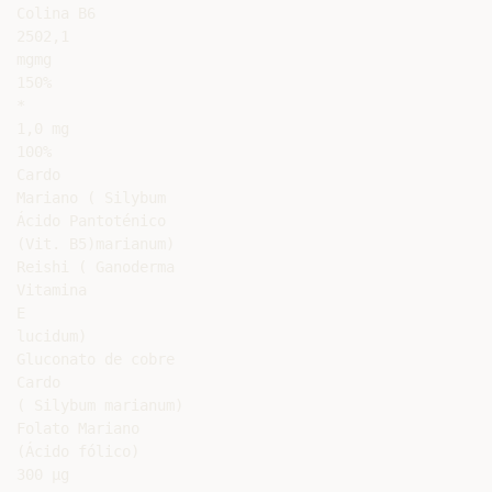
Colina B6

2502,1

mgmg

150%

*

1,0 mg

100%

Cardo

Mariano ( Silybum

Ácido Pantoténico

(Vit. B5)marianum)

Reishi ( Ganoderma

Vitamina

E

lucidum)

Gluconato de cobre

Cardo

( Silybum marianum)

Folato Mariano

(Ácido fólico)

300 µg
