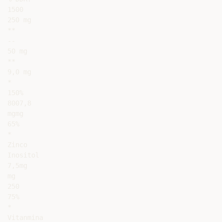
1500

250 mg

**

--

50 mg

**

9,0 mg

*

150%

8007,8

mgmg

65%

*

Zinco

Inositol

7,5mg

mg

250

75%

*

Vitanmina
