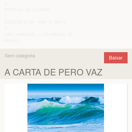


PRÁTICAS DO ESCAMBO



EXISTÊNCIA DE OURO E PRATA



FREI HENRIQUE – CELEBRAÇÃO DE

Sem categoria
Baixar
A CARTA DE PERO VAZ