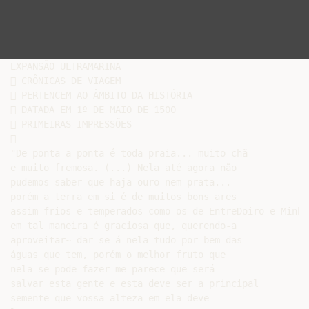
EXPANSÃO ULTRAMARINA

 CRÔNICAS DE VIAGEM

 PERTENCEM AO ÂMBITO DA HISTÓRIA

 DATADA EM 1º DE MAIO DE 1500

 PRIMEIRAS IMPRESSÕES



"De ponta a ponta é toda praia... muito chã

e muito fremosa. (...) Nela até agora não

pudemos saber que haja ouro nem prata...

porém a terra em si é de muitos bons ares

assim frios e temperados como os de EntreDoiro-e-Minho
em tal maneira é graciosa que, querendo-a

aproveitar~ dar-se-á nela tudo por bem das

águas que tem, porém o melhor fruto que

nela se pode fazer me parece que será

salvar esta gente e esta deve ser a principal

semente que vossa alteza em ela deve
