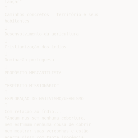
lançar"



Caminhos concretos – território e seus

habitantes



Desenvolvimento da agricultura



Cristianização dos índios



Dominação portuguesa



PROPÓSITO MERCANTILISTA



“ESPÍRITO MISSIONÁRIO”



EXPLORAÇÃO DO NATIVISMO/UFANISMO



Com relação ao índio...

"Andam nus sem nenhuma cobertura,

nem estimam nenhuma cousa de cobrir

nem mostrar suas vergonhas e estão

acerca disso com tanta inocência
