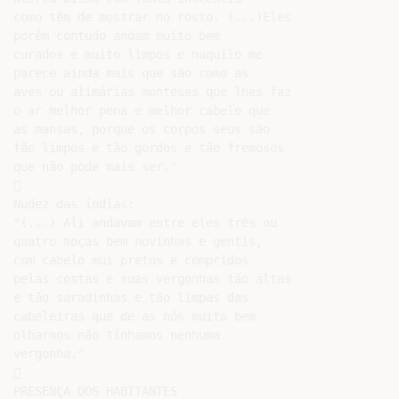
como têm de mostrar no rosto. (...)Eles

porém contudo andam muito bem

curados e muito limpos e naquilo me

parece ainda mais que são como as

aves ou alimárias monteses que lhes faz

o ar melhor pena e melhor cabelo que

as mansas, porque os corpos seus são

tão limpos e tão gordos e tão fremosos

que não pode mais ser."



Nudez das índias:

"(...) Ali andavam entre eles três ou

quatro moças bem novinhas e gentis,

com cabelo mui pretos e compridos

pelas costas e suas vergonhas tão altas

e tão saradinhas e tão limpas das

cabeleiras que de as nós muito bem

olharmos não tínhamos nenhuma

vergonha."



PRESENÇA DOS HABITANTES
