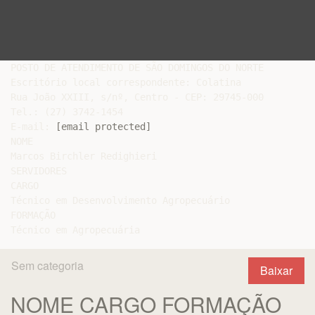
POSTO DE ATENDIMENTO DE SÃO DOMINGOS DO NORTE

Escritório local correspondente: Colatina

Rua João XXIII, s/nº, Centro - CEP: 29745-000

Tel.: (27) 3742-1454

E-mail: 
[email protected]
NOME

Marcos Birchler Redighieri

SERVIDORES

CARGO

Técnico em Desenvolvimento Agropecuário

FORMAÇÃO

Sem categoria
Baixar
NOME CARGO FORMAÇÃO